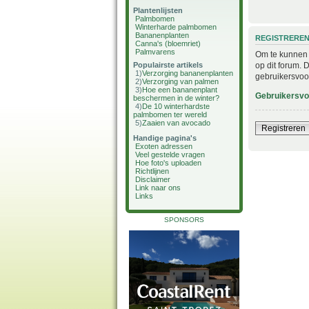
Plantenlijsten
Palmbomen
Winterharde palmbomen
Bananenplanten
REGISTRERE
Canna's (bloemriet)
Palmvarens
Om te kunnen i
op dit forum. 
Populairste artikels
1)
Verzorging bananenplanten
gebruikersvoo
2)
Verzorging van palmen
3)
Hoe een bananenplant
Gebruikersv
beschermen in de winter?
4)
De 10 winterhardste
palmbomen ter wereld
5)
Zaaien van avocado
Registreren
Handige pagina's
Exoten adressen
Veel gestelde vragen
Hoe foto's uploaden
Richtlijnen
Disclaimer
Link naar ons
Links
SPONSORS