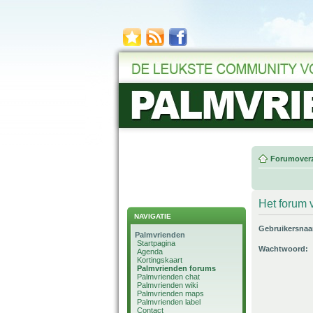
Forumoverz
Het forum v
NAVIGATIE
Gebruikersna
Palmvrienden
Startpagina
Wachtwoord:
Agenda
Kortingskaart
Palmvrienden forums
Palmvrienden chat
Palmvrienden wiki
Palmvrienden maps
Palmvrienden label
Contact