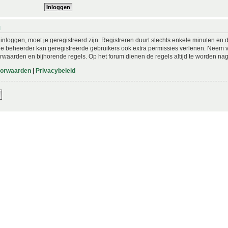
N
nloggen, moet je geregistreerd zijn. Registreren duurt slechts enkele minuten en 
De beheerder kan geregistreerde gebruikers ook extra permissies verlenen. Neem vo
rwaarden en bijhorende regels. Op het forum dienen de regels altijd te worden nag
oorwaarden
|
Privacybeleid