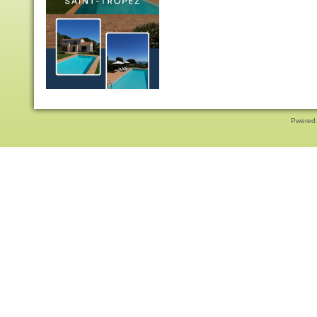
Pwered