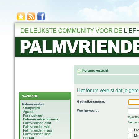
Forumoverzicht
Het forum vereist dat je ger
NAVIGATIE
Gebruikersnaam:
Palmvrienden
Startpagina
Wachtwoord:
Agenda
Kortingskaart
Wachtw
Palmvrienden forums
Verzend
Palmvrienden chat
Palmvrienden wiki
Log
Palmvrienden maps
Palmvrienden label
Mij
Contact