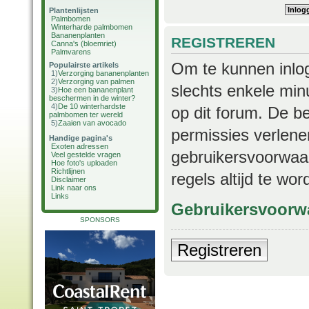
Plantenlijsten
Palmbomen
Winterharde palmbomen
Bananenplanten
REGISTREREN
Canna's (bloemriet)
Palmvarens
Om te kunnen inlog
Populairste artikels
1)
Verzorging bananenplanten
2)
Verzorging van palmen
slechts enkele min
3)
Hoe een bananenplant
beschermen in de winter?
4)
De 10 winterhardste
op dit forum. De b
palmbomen ter wereld
5)
Zaaien van avocado
permissies verlene
Handige pagina's
Exoten adressen
gebruikersvoorwaar
Veel gestelde vragen
Hoe foto's uploaden
Richtlijnen
regels altijd te wo
Disclaimer
Link naar ons
Links
Gebruikersvoorw
SPONSORS
Registreren