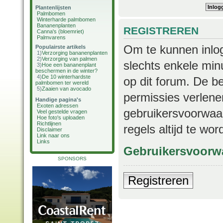
Plantenlijsten
Palmbomen
Winterharde palmbomen
Bananenplanten
REGISTREREN
Canna's (bloemriet)
Palmvarens
Om te kunnen inlog
Populairste artikels
1)
Verzorging bananenplanten
2)
Verzorging van palmen
slechts enkele min
3)
Hoe een bananenplant
beschermen in de winter?
4)
De 10 winterhardste
op dit forum. De b
palmbomen ter wereld
5)
Zaaien van avocado
permissies verlene
Handige pagina's
Exoten adressen
gebruikersvoorwaar
Veel gestelde vragen
Hoe foto's uploaden
Richtlijnen
regels altijd te wo
Disclaimer
Link naar ons
Links
Gebruikersvoorw
SPONSORS
Registreren