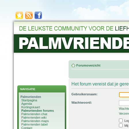
Forumoverzicht
Het forum vereist dat je ger
NAVIGATIE
Gebruikersnaam:
Palmvrienden
Startpagina
Wachtwoord:
Agenda
Kortingskaart
Wachtw
Palmvrienden forums
Verzend
Palmvrienden chat
Palmvrienden wiki
Log
Palmvrienden maps
Palmvrienden label
Mij
Contact