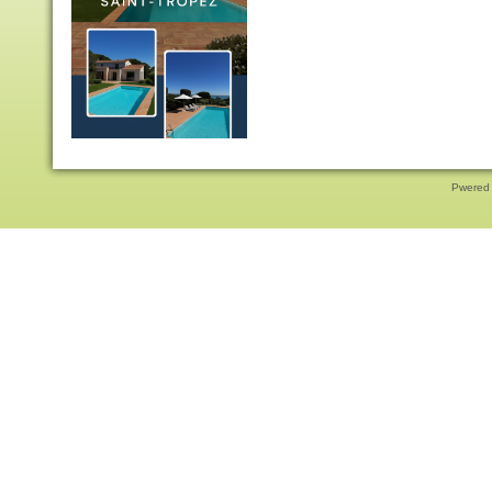
Pwered