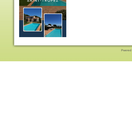
Pwered