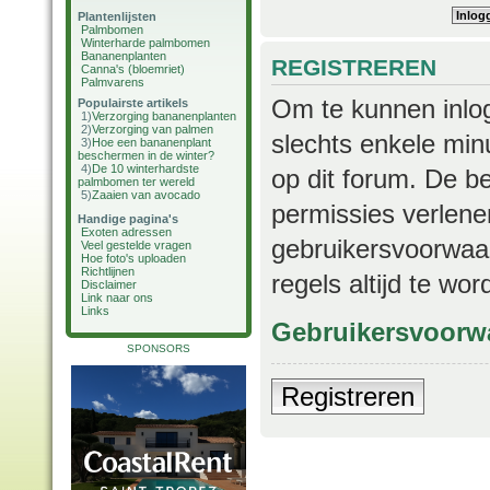
Plantenlijsten
Palmbomen
Winterharde palmbomen
Bananenplanten
REGISTREREN
Canna's (bloemriet)
Palmvarens
Om te kunnen inlog
Populairste artikels
1)
Verzorging bananenplanten
2)
Verzorging van palmen
slechts enkele min
3)
Hoe een bananenplant
beschermen in de winter?
4)
De 10 winterhardste
op dit forum. De b
palmbomen ter wereld
5)
Zaaien van avocado
permissies verlene
Handige pagina's
Exoten adressen
gebruikersvoorwaar
Veel gestelde vragen
Hoe foto's uploaden
Richtlijnen
regels altijd te wo
Disclaimer
Link naar ons
Links
Gebruikersvoorw
SPONSORS
Registreren