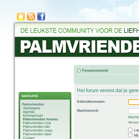
Forumoverzicht
Het forum vereist dat je ger
NAVIGATIE
Gebruikersnaam:
Palmvrienden
Startpagina
Wachtwoord:
Agenda
Kortingskaart
Wachtw
Palmvrienden forums
Verzend
Palmvrienden chat
Palmvrienden wiki
Log
Palmvrienden maps
Palmvrienden label
Mij
Contact