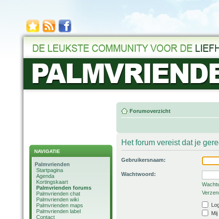
Forumoverzicht
Het forum vereist dat je ger
NAVIGATIE
Gebruikersnaam:
Palmvrienden
Startpagina
Wachtwoord:
Agenda
Kortingskaart
Wachtw
Palmvrienden forums
Verzend
Palmvrienden chat
Palmvrienden wiki
Log
Palmvrienden maps
Palmvrienden label
Mij
Contact