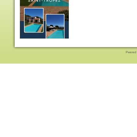
Pwered