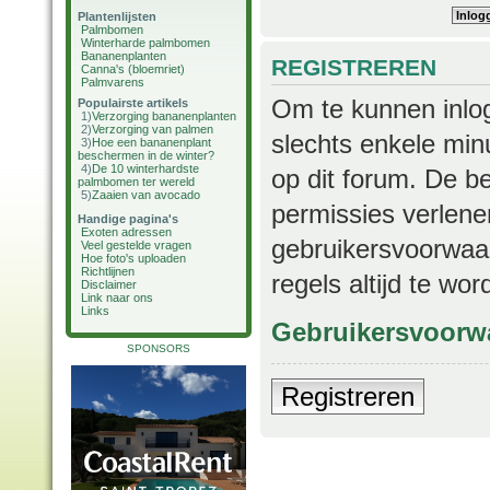
Plantenlijsten
Palmbomen
Winterharde palmbomen
Bananenplanten
REGISTREREN
Canna's (bloemriet)
Palmvarens
Om te kunnen inlog
Populairste artikels
1)
Verzorging bananenplanten
2)
Verzorging van palmen
slechts enkele min
3)
Hoe een bananenplant
beschermen in de winter?
4)
De 10 winterhardste
op dit forum. De b
palmbomen ter wereld
5)
Zaaien van avocado
permissies verlene
Handige pagina's
Exoten adressen
gebruikersvoorwaar
Veel gestelde vragen
Hoe foto's uploaden
Richtlijnen
regels altijd te wo
Disclaimer
Link naar ons
Links
Gebruikersvoorw
SPONSORS
Registreren