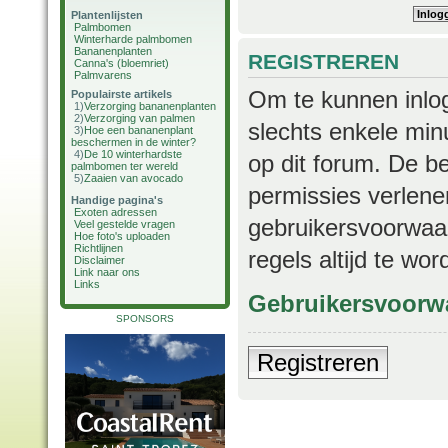
Plantenlijsten
Palmbomen
Winterharde palmbomen
Bananenplanten
REGISTREREN
Canna's (bloemriet)
Palmvarens
Om te kunnen inlog
Populairste artikels
1)
Verzorging bananenplanten
2)
Verzorging van palmen
slechts enkele min
3)
Hoe een bananenplant
beschermen in de winter?
4)
De 10 winterhardste
op dit forum. De b
palmbomen ter wereld
5)
Zaaien van avocado
permissies verlene
Handige pagina's
Exoten adressen
gebruikersvoorwaar
Veel gestelde vragen
Hoe foto's uploaden
Richtlijnen
regels altijd te wo
Disclaimer
Link naar ons
Links
Gebruikersvoorw
SPONSORS
Registreren