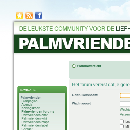
Forumoverzicht
Het forum vereist dat je ger
NAVIGATIE
Gebruikersnaam:
Palmvrienden
Startpagina
Wachtwoord:
Agenda
Kortingskaart
Wachtw
Palmvrienden forums
Verzend
Palmvrienden chat
Palmvrienden wiki
Log
Palmvrienden maps
Palmvrienden label
Mij
Contact