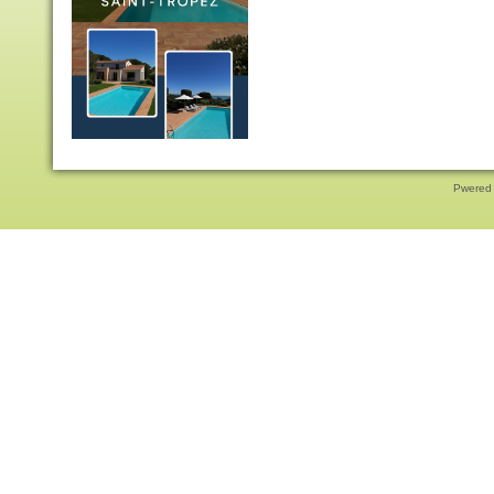
Pwered