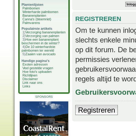
Plantenlijsten
Palmbomen
Winterharde palmbomen
Bananenplanten
REGISTREREN
Canna's (bloemriet)
Palmvarens
Om te kunnen inlog
Populairste artikels
1)
Verzorging bananenplanten
2)
Verzorging van palmen
slechts enkele min
3)
Hoe een bananenplant
beschermen in de winter?
4)
De 10 winterhardste
op dit forum. De b
palmbomen ter wereld
5)
Zaaien van avocado
permissies verlene
Handige pagina's
Exoten adressen
gebruikersvoorwaar
Veel gestelde vragen
Hoe foto's uploaden
Richtlijnen
regels altijd te wo
Disclaimer
Link naar ons
Links
Gebruikersvoorw
SPONSORS
Registreren