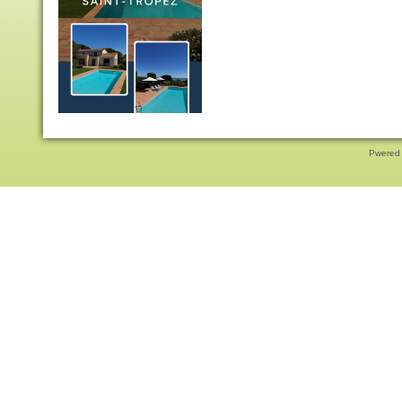
Pwered