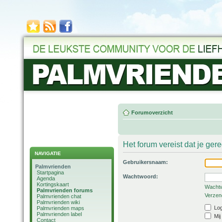
Forumoverzicht
Het forum vereist dat je ger
NAVIGATIE
Gebruikersnaam:
Palmvrienden
Startpagina
Wachtwoord:
Agenda
Kortingskaart
Wachtw
Palmvrienden forums
Verzend
Palmvrienden chat
Palmvrienden wiki
Log
Palmvrienden maps
Palmvrienden label
Mij
Contact