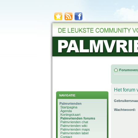
Forumoverz
Het forum v
NAVIGATIE
Gebruikersna
Palmvrienden
Startpagina
Wachtwoord:
Agenda
Kortingskaart
Palmvrienden forums
Palmvrienden chat
Palmvrienden wiki
Palmvrienden maps
Palmvrienden label
Contact