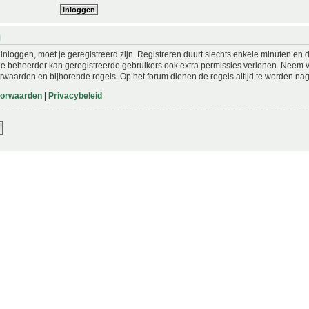
N
nloggen, moet je geregistreerd zijn. Registreren duurt slechts enkele minuten en 
De beheerder kan geregistreerde gebruikers ook extra permissies verlenen. Neem vo
rwaarden en bijhorende regels. Op het forum dienen de regels altijd te worden nag
oorwaarden
|
Privacybeleid