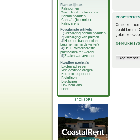
Plantenlijsten
Palmbomen
Winterharde palmbomen
Bananenplanten
REGISTRERE
Canna's (bloemriet)
Palmvarens
Om te kunnen i
op dit forum. 
Populairste artikels
1)
Verzorging bananenplanten
gebruikersvoo
2)
Verzorging van palmen
3)
Hoe een bananenplant
Gebruikersv
beschermen in de winter?
4)
De 10 winterhardste
palmbomen ter wereld
5)
Zaaien van avocado
Registreren
Handige pagina's
Exoten adressen
Veel gestelde vragen
Hoe foto's uploaden
Richtlijnen
Disclaimer
Link naar ons
Links
SPONSORS