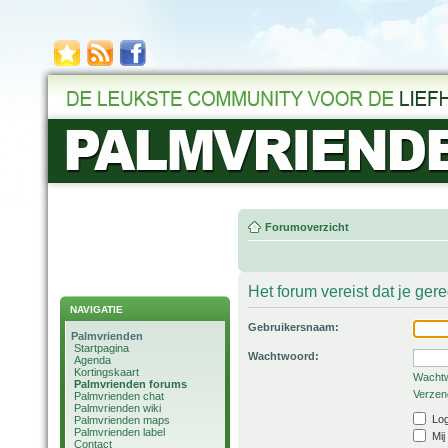
Forumoverzicht
Het forum vereist dat je ger
NAVIGATIE
Gebruikersnaam:
Palmvrienden
Startpagina
Wachtwoord:
Agenda
Kortingskaart
Wachtw
Palmvrienden forums
Verzend
Palmvrienden chat
Palmvrienden wiki
Log
Palmvrienden maps
Palmvrienden label
Mij
Contact