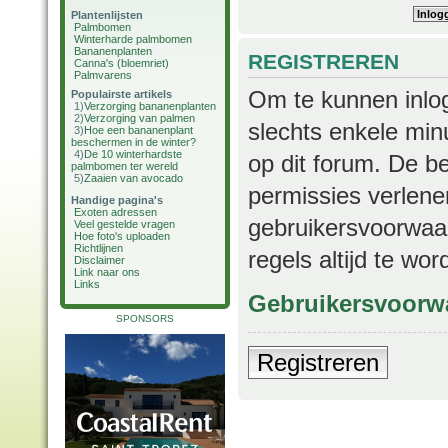
Plantenlijsten
Palmbomen
Winterharde palmbomen
Bananenplanten
REGISTREREN
Canna's (bloemriet)
Palmvarens
Om te kunnen inlog
Populairste artikels
1)
Verzorging bananenplanten
2)
Verzorging van palmen
slechts enkele min
3)
Hoe een bananenplant
beschermen in de winter?
4)
De 10 winterhardste
op dit forum. De b
palmbomen ter wereld
5)
Zaaien van avocado
permissies verlene
Handige pagina's
Exoten adressen
gebruikersvoorwaar
Veel gestelde vragen
Hoe foto's uploaden
Richtlijnen
regels altijd te wo
Disclaimer
Link naar ons
Links
Gebruikersvoorw
SPONSORS
Registreren