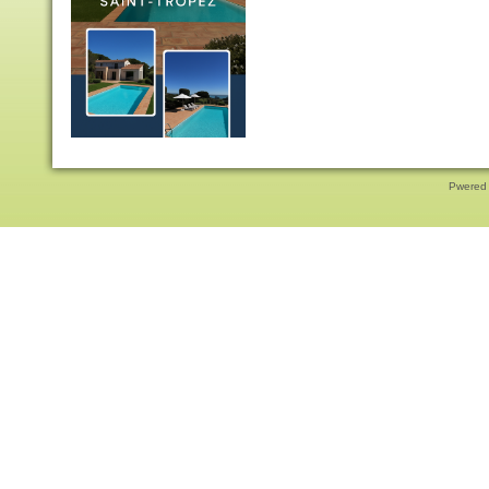
Pwered