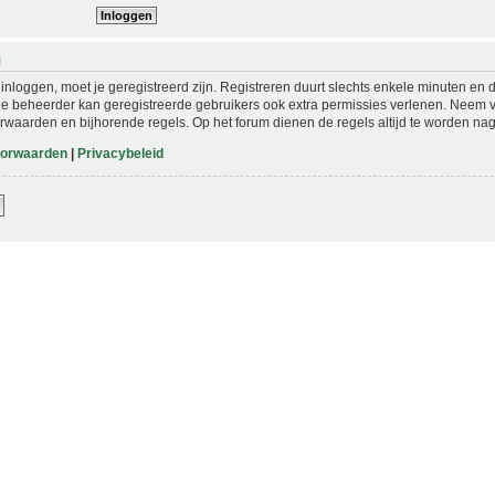
N
nloggen, moet je geregistreerd zijn. Registreren duurt slechts enkele minuten en 
De beheerder kan geregistreerde gebruikers ook extra permissies verlenen. Neem vo
rwaarden en bijhorende regels. Op het forum dienen de regels altijd te worden nag
oorwaarden
|
Privacybeleid