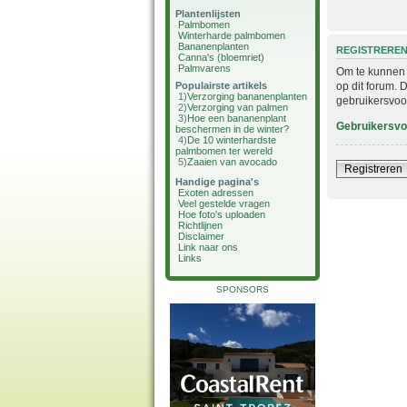
Plantenlijsten
Palmbomen
Winterharde palmbomen
Bananenplanten
REGISTRERE
Canna's (bloemriet)
Palmvarens
Om te kunnen i
op dit forum. 
Populairste artikels
1)
Verzorging bananenplanten
gebruikersvoo
2)
Verzorging van palmen
3)
Hoe een bananenplant
Gebruikersv
beschermen in de winter?
4)
De 10 winterhardste
palmbomen ter wereld
5)
Zaaien van avocado
Registreren
Handige pagina's
Exoten adressen
Veel gestelde vragen
Hoe foto's uploaden
Richtlijnen
Disclaimer
Link naar ons
Links
SPONSORS