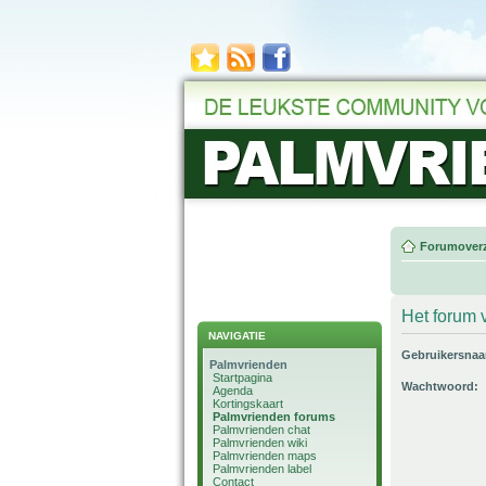
Forumoverz
Het forum v
NAVIGATIE
Gebruikersna
Palmvrienden
Startpagina
Wachtwoord:
Agenda
Kortingskaart
Palmvrienden forums
Palmvrienden chat
Palmvrienden wiki
Palmvrienden maps
Palmvrienden label
Contact