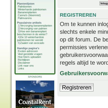
Plantenlijsten
Palmbomen
Winterharde palmbomen
Bananenplanten
REGISTREREN
Canna's (bloemriet)
Palmvarens
Om te kunnen inlog
Populairste artikels
1)
Verzorging bananenplanten
2)
Verzorging van palmen
slechts enkele min
3)
Hoe een bananenplant
beschermen in de winter?
4)
De 10 winterhardste
op dit forum. De b
palmbomen ter wereld
5)
Zaaien van avocado
permissies verlene
Handige pagina's
Exoten adressen
gebruikersvoorwaar
Veel gestelde vragen
Hoe foto's uploaden
Richtlijnen
regels altijd te wo
Disclaimer
Link naar ons
Links
Gebruikersvoorw
SPONSORS
Registreren