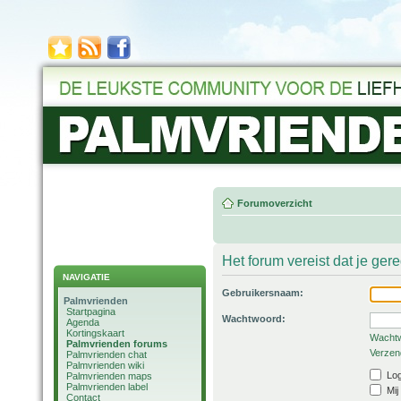
Forumoverzicht
Het forum vereist dat je ger
NAVIGATIE
Gebruikersnaam:
Palmvrienden
Startpagina
Wachtwoord:
Agenda
Kortingskaart
Wachtw
Palmvrienden forums
Verzend
Palmvrienden chat
Palmvrienden wiki
Log
Palmvrienden maps
Palmvrienden label
Mij
Contact