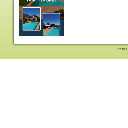
Pwered