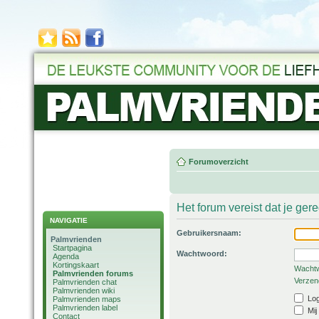
Forumoverzicht
Het forum vereist dat je ger
NAVIGATIE
Gebruikersnaam:
Palmvrienden
Startpagina
Wachtwoord:
Agenda
Kortingskaart
Wachtw
Palmvrienden forums
Verzend
Palmvrienden chat
Palmvrienden wiki
Log
Palmvrienden maps
Palmvrienden label
Mij
Contact