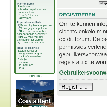
Plantenlijsten
Palmbomen
Winterharde palmbomen
Bananenplanten
REGISTREREN
Canna's (bloemriet)
Palmvarens
Om te kunnen inlog
Populairste artikels
1)
Verzorging bananenplanten
2)
Verzorging van palmen
slechts enkele min
3)
Hoe een bananenplant
beschermen in de winter?
4)
De 10 winterhardste
op dit forum. De b
palmbomen ter wereld
5)
Zaaien van avocado
permissies verlene
Handige pagina's
Exoten adressen
gebruikersvoorwaar
Veel gestelde vragen
Hoe foto's uploaden
Richtlijnen
regels altijd te wo
Disclaimer
Link naar ons
Links
Gebruikersvoorw
SPONSORS
Registreren