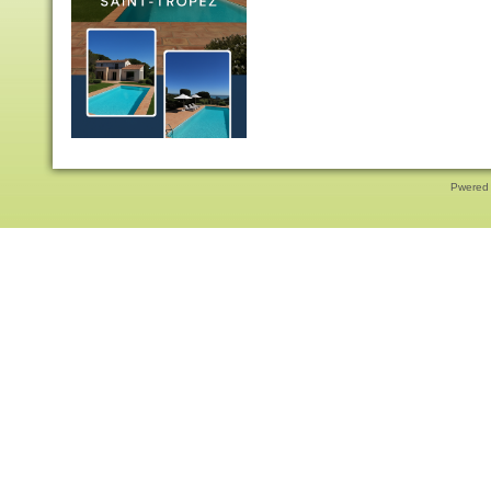
Pwered