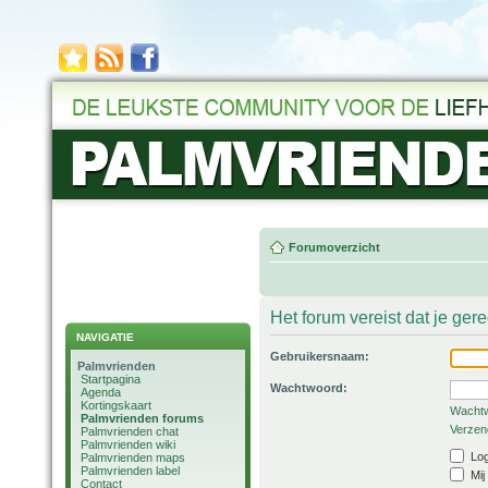
Forumoverzicht
Het forum vereist dat je ger
NAVIGATIE
Gebruikersnaam:
Palmvrienden
Startpagina
Wachtwoord:
Agenda
Kortingskaart
Wachtw
Palmvrienden forums
Verzend
Palmvrienden chat
Palmvrienden wiki
Log
Palmvrienden maps
Palmvrienden label
Mij
Contact