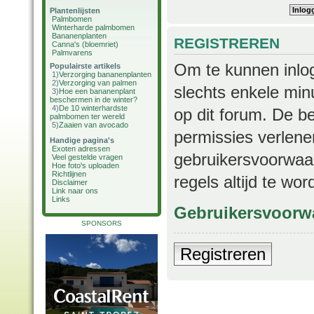
Plantenlijsten
Palmbomen
Winterharde palmbomen
Bananenplanten
REGISTREREN
Canna's (bloemriet)
Palmvarens
Om te kunnen inlog
Populairste artikels
1)
Verzorging bananenplanten
2)
Verzorging van palmen
slechts enkele min
3)
Hoe een bananenplant
beschermen in de winter?
4)
De 10 winterhardste
op dit forum. De b
palmbomen ter wereld
5)
Zaaien van avocado
permissies verlene
Handige pagina's
Exoten adressen
gebruikersvoorwaar
Veel gestelde vragen
Hoe foto's uploaden
Richtlijnen
regels altijd te wo
Disclaimer
Link naar ons
Links
Gebruikersvoorw
SPONSORS
Registreren