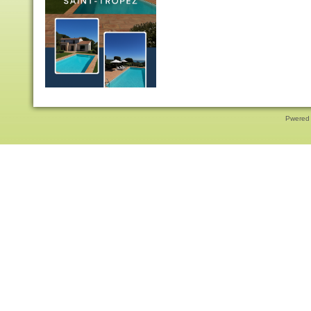
Pwered