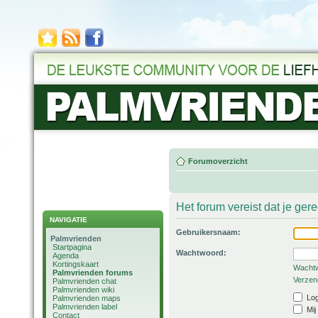
Forumoverzicht
Het forum vereist dat je ger
NAVIGATIE
Gebruikersnaam:
Palmvrienden
Startpagina
Wachtwoord:
Agenda
Kortingskaart
Wachtw
Palmvrienden forums
Verzend
Palmvrienden chat
Palmvrienden wiki
Log
Palmvrienden maps
Palmvrienden label
Mij
Contact