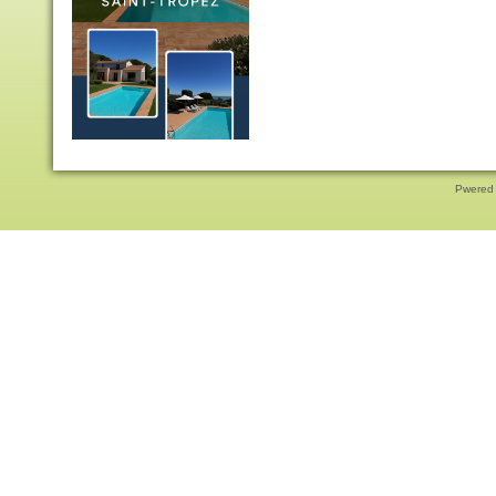
Pwered