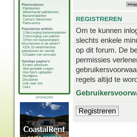
Plantenlijsten
Palmbomen
Winterharde palmbomen
Bananenplanten
REGISTREREN
Canna's (bloemriet)
Palmvarens
Om te kunnen inlog
Populairste artikels
1)
Verzorging bananenplanten
2)
Verzorging van palmen
slechts enkele min
3)
Hoe een bananenplant
beschermen in de winter?
4)
De 10 winterhardste
op dit forum. De b
palmbomen ter wereld
5)
Zaaien van avocado
permissies verlene
Handige pagina's
Exoten adressen
gebruikersvoorwaar
Veel gestelde vragen
Hoe foto's uploaden
Richtlijnen
regels altijd te wo
Disclaimer
Link naar ons
Links
Gebruikersvoorw
SPONSORS
Registreren