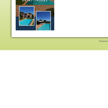
Pwered