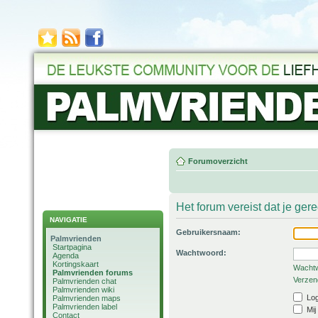
Forumoverzicht
Het forum vereist dat je ger
NAVIGATIE
Gebruikersnaam:
Palmvrienden
Startpagina
Wachtwoord:
Agenda
Kortingskaart
Wachtw
Palmvrienden forums
Verzend
Palmvrienden chat
Palmvrienden wiki
Log
Palmvrienden maps
Palmvrienden label
Mij
Contact