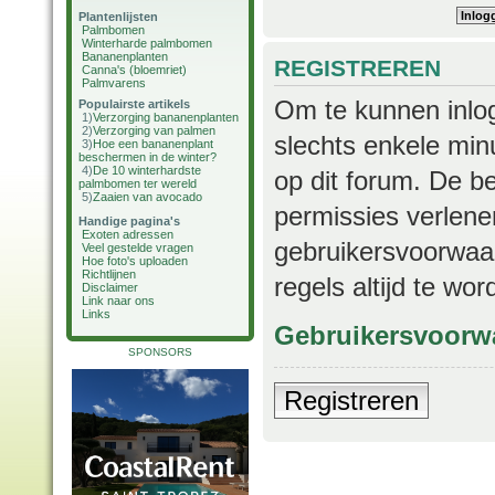
Plantenlijsten
Palmbomen
Winterharde palmbomen
Bananenplanten
REGISTREREN
Canna's (bloemriet)
Palmvarens
Om te kunnen inlog
Populairste artikels
1)
Verzorging bananenplanten
2)
Verzorging van palmen
slechts enkele min
3)
Hoe een bananenplant
beschermen in de winter?
4)
De 10 winterhardste
op dit forum. De b
palmbomen ter wereld
5)
Zaaien van avocado
permissies verlene
Handige pagina's
Exoten adressen
gebruikersvoorwaar
Veel gestelde vragen
Hoe foto's uploaden
Richtlijnen
regels altijd te wo
Disclaimer
Link naar ons
Links
Gebruikersvoorw
SPONSORS
Registreren