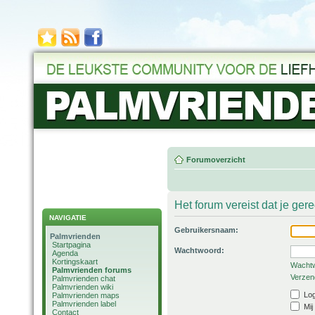
Forumoverzicht
Het forum vereist dat je ger
NAVIGATIE
Gebruikersnaam:
Palmvrienden
Startpagina
Wachtwoord:
Agenda
Kortingskaart
Wachtw
Palmvrienden forums
Verzend
Palmvrienden chat
Palmvrienden wiki
Log
Palmvrienden maps
Palmvrienden label
Mij
Contact