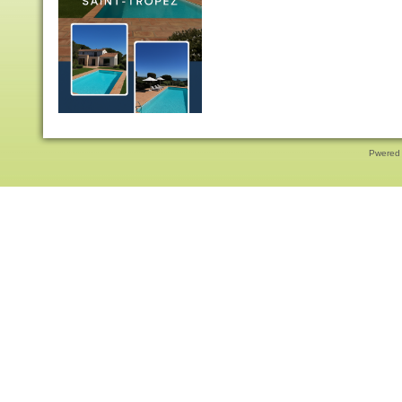
Pwered