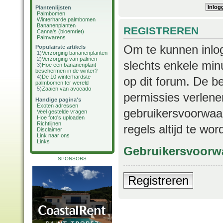
Plantenlijsten
Palmbomen
Winterharde palmbomen
Bananenplanten
REGISTREREN
Canna's (bloemriet)
Palmvarens
Om te kunnen inlog
Populairste artikels
1)
Verzorging bananenplanten
2)
Verzorging van palmen
slechts enkele min
3)
Hoe een bananenplant
beschermen in de winter?
4)
De 10 winterhardste
op dit forum. De b
palmbomen ter wereld
5)
Zaaien van avocado
permissies verlene
Handige pagina's
Exoten adressen
gebruikersvoorwaar
Veel gestelde vragen
Hoe foto's uploaden
Richtlijnen
regels altijd te wo
Disclaimer
Link naar ons
Links
Gebruikersvoorw
SPONSORS
Registreren