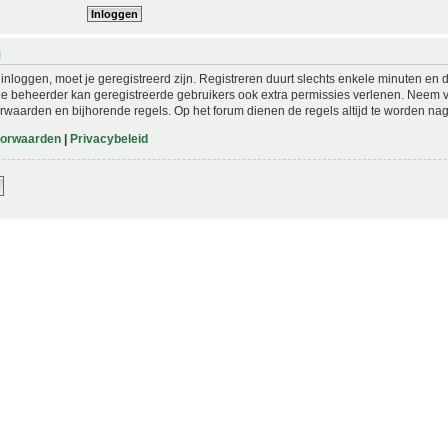
N
nloggen, moet je geregistreerd zijn. Registreren duurt slechts enkele minuten en 
De beheerder kan geregistreerde gebruikers ook extra permissies verlenen. Neem vo
rwaarden en bijhorende regels. Op het forum dienen de regels altijd te worden nag
oorwaarden
|
Privacybeleid