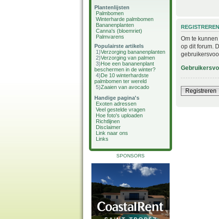
Plantenlijsten
Palmbomen
Winterharde palmbomen
Bananenplanten
REGISTRERE
Canna's (bloemriet)
Palmvarens
Om te kunnen i
op dit forum. 
Populairste artikels
1)
Verzorging bananenplanten
gebruikersvoo
2)
Verzorging van palmen
3)
Hoe een bananenplant
Gebruikersv
beschermen in de winter?
4)
De 10 winterhardste
palmbomen ter wereld
5)
Zaaien van avocado
Registreren
Handige pagina's
Exoten adressen
Veel gestelde vragen
Hoe foto's uploaden
Richtlijnen
Disclaimer
Link naar ons
Links
SPONSORS