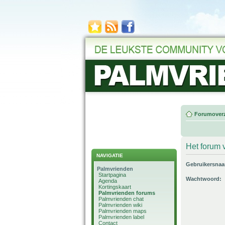
Forumoverz
Het forum v
NAVIGATIE
Gebruikersna
Palmvrienden
Startpagina
Wachtwoord:
Agenda
Kortingskaart
Palmvrienden forums
Palmvrienden chat
Palmvrienden wiki
Palmvrienden maps
Palmvrienden label
Contact