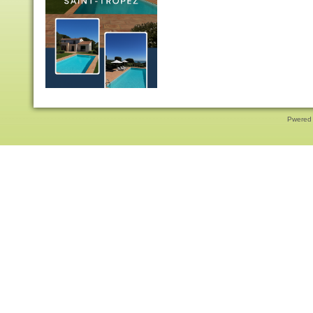
Pwered