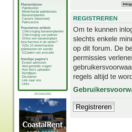
Plantenlijsten
Palmbomen
Winterharde palmbomen
Bananenplanten
REGISTREREN
Canna's (bloemriet)
Palmvarens
Om te kunnen inlog
Populairste artikels
1)
Verzorging bananenplanten
2)
Verzorging van palmen
slechts enkele min
3)
Hoe een bananenplant
beschermen in de winter?
4)
De 10 winterhardste
op dit forum. De b
palmbomen ter wereld
5)
Zaaien van avocado
permissies verlene
Handige pagina's
Exoten adressen
gebruikersvoorwaar
Veel gestelde vragen
Hoe foto's uploaden
Richtlijnen
regels altijd te wo
Disclaimer
Link naar ons
Links
Gebruikersvoorw
SPONSORS
Registreren