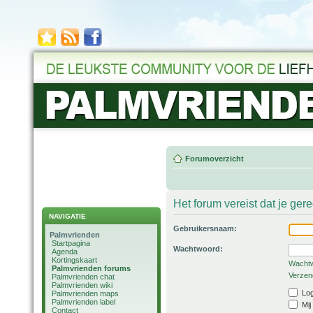
Forumoverzicht
Het forum vereist dat je ger
NAVIGATIE
Gebruikersnaam:
Palmvrienden
Startpagina
Wachtwoord:
Agenda
Kortingskaart
Wachtw
Palmvrienden forums
Verzend
Palmvrienden chat
Palmvrienden wiki
Log
Palmvrienden maps
Palmvrienden label
Mij
Contact