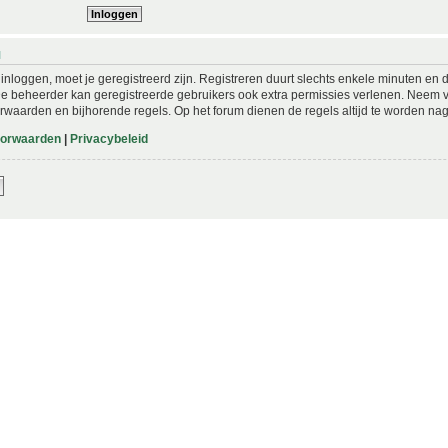
N
nloggen, moet je geregistreerd zijn. Registreren duurt slechts enkele minuten en 
De beheerder kan geregistreerde gebruikers ook extra permissies verlenen. Neem vo
rwaarden en bijhorende regels. Op het forum dienen de regels altijd te worden nag
oorwaarden
|
Privacybeleid