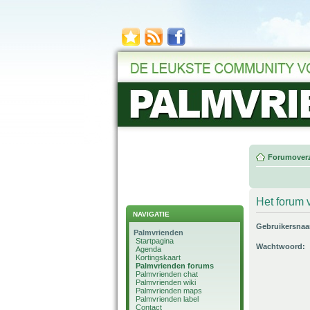
Forumoverz
Het forum v
NAVIGATIE
Gebruikersna
Palmvrienden
Startpagina
Wachtwoord:
Agenda
Kortingskaart
Palmvrienden forums
Palmvrienden chat
Palmvrienden wiki
Palmvrienden maps
Palmvrienden label
Contact