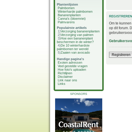
Plantenlijsten
Palmbomen
Winterharde palmbomen
Bananenplanten
REGISTRERE
Canna's (bloemriet)
Palmvarens
Om te kunnen i
op dit forum. 
Populairste artikels
1)
Verzorging bananenplanten
gebruikersvoo
2)
Verzorging van palmen
3)
Hoe een bananenplant
Gebruikersv
beschermen in de winter?
4)
De 10 winterhardste
palmbomen ter wereld
5)
Zaaien van avocado
Registreren
Handige pagina's
Exoten adressen
Veel gestelde vragen
Hoe foto's uploaden
Richtlijnen
Disclaimer
Link naar ons
Links
SPONSORS