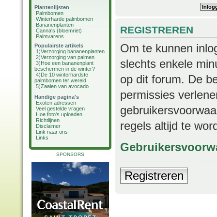
Plantenlijsten
Palmbomen
Winterharde palmbomen
Bananenplanten
REGISTREREN
Canna's (bloemriet)
Palmvarens
Om te kunnen inlog
Populairste artikels
1)
Verzorging bananenplanten
2)
Verzorging van palmen
slechts enkele min
3)
Hoe een bananenplant
beschermen in de winter?
4)
De 10 winterhardste
op dit forum. De b
palmbomen ter wereld
5)
Zaaien van avocado
permissies verlene
Handige pagina's
Exoten adressen
gebruikersvoorwaar
Veel gestelde vragen
Hoe foto's uploaden
Richtlijnen
regels altijd te wo
Disclaimer
Link naar ons
Links
Gebruikersvoorw
SPONSORS
Registreren