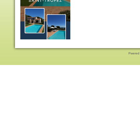
Pwered