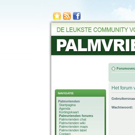
Forumoverz
Het forum v
NAVIGATIE
Gebruikersna
Palmvrienden
Startpagina
Wachtwoord:
Agenda
Kortingskaart
Palmvrienden forums
Palmvrienden chat
Palmvrienden wiki
Palmvrienden maps
Palmvrienden label
Contact