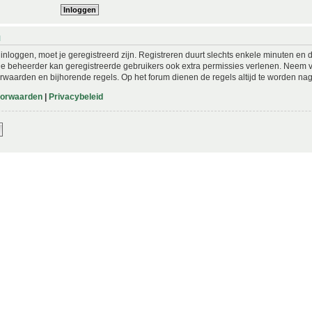
N
nloggen, moet je geregistreerd zijn. Registreren duurt slechts enkele minuten en 
De beheerder kan geregistreerde gebruikers ook extra permissies verlenen. Neem vo
rwaarden en bijhorende regels. Op het forum dienen de regels altijd te worden nag
oorwaarden
|
Privacybeleid