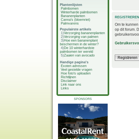
Plantenlijsten
Palmbomen
Winterharde palmbomen
Bananenplanten
REGISTRERE
Canna's (bloemriet)
Palmvarens
Om te kunnen i
op dit forum. 
Populairste artikels
1)
Verzorging bananenplanten
gebruikersvoo
2)
Verzorging van palmen
3)
Hoe een bananenplant
Gebruikersv
beschermen in de winter?
4)
De 10 winterhardste
palmbomen ter wereld
5)
Zaaien van avocado
Registreren
Handige pagina's
Exoten adressen
Veel gestelde vragen
Hoe foto's uploaden
Richtlijnen
Disclaimer
Link naar ons
Links
SPONSORS