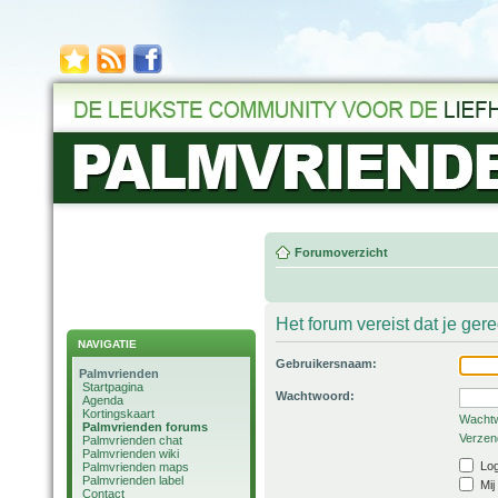
Forumoverzicht
Het forum vereist dat je ger
NAVIGATIE
Gebruikersnaam:
Palmvrienden
Startpagina
Wachtwoord:
Agenda
Kortingskaart
Wachtw
Palmvrienden forums
Verzend
Palmvrienden chat
Palmvrienden wiki
Log
Palmvrienden maps
Palmvrienden label
Mij
Contact