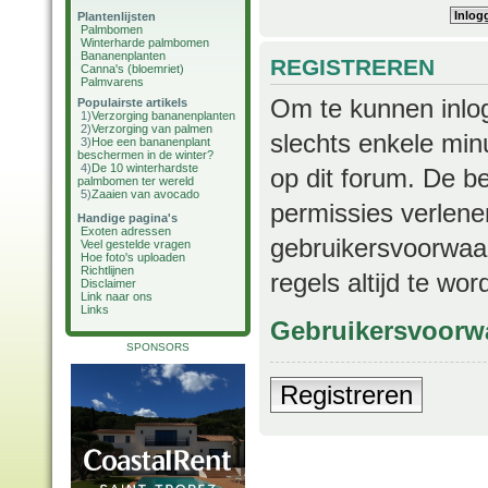
Plantenlijsten
Palmbomen
Winterharde palmbomen
Bananenplanten
REGISTREREN
Canna's (bloemriet)
Palmvarens
Om te kunnen inlog
Populairste artikels
1)
Verzorging bananenplanten
2)
Verzorging van palmen
slechts enkele min
3)
Hoe een bananenplant
beschermen in de winter?
4)
De 10 winterhardste
op dit forum. De b
palmbomen ter wereld
5)
Zaaien van avocado
permissies verlene
Handige pagina's
Exoten adressen
gebruikersvoorwaar
Veel gestelde vragen
Hoe foto's uploaden
Richtlijnen
regels altijd te wo
Disclaimer
Link naar ons
Links
Gebruikersvoorw
SPONSORS
Registreren