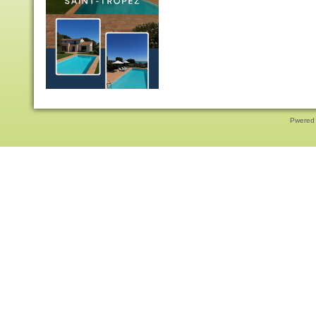
Pwered