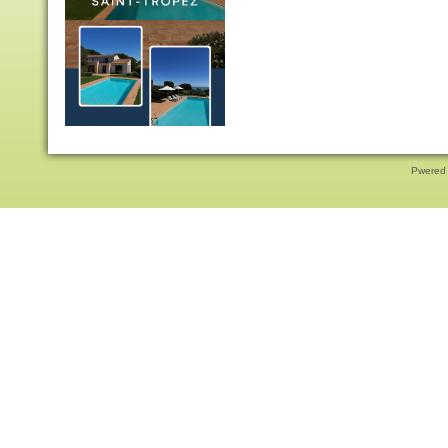
Pwered