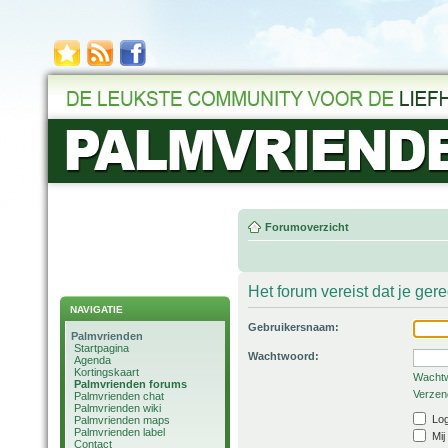
Forumoverzicht
Het forum vereist dat je ger
NAVIGATIE
Gebruikersnaam:
Palmvrienden
Startpagina
Wachtwoord:
Agenda
Kortingskaart
Wachtw
Palmvrienden forums
Verzend
Palmvrienden chat
Palmvrienden wiki
Log
Palmvrienden maps
Palmvrienden label
Mij
Contact