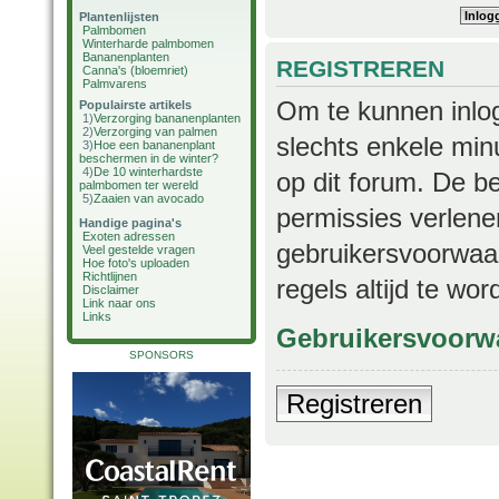
Plantenlijsten
Palmbomen
Winterharde palmbomen
Bananenplanten
REGISTREREN
Canna's (bloemriet)
Palmvarens
Om te kunnen inlog
Populairste artikels
1)
Verzorging bananenplanten
2)
Verzorging van palmen
slechts enkele min
3)
Hoe een bananenplant
beschermen in de winter?
4)
De 10 winterhardste
op dit forum. De b
palmbomen ter wereld
5)
Zaaien van avocado
permissies verlene
Handige pagina's
Exoten adressen
gebruikersvoorwaar
Veel gestelde vragen
Hoe foto's uploaden
Richtlijnen
regels altijd te wo
Disclaimer
Link naar ons
Links
Gebruikersvoorw
SPONSORS
Registreren