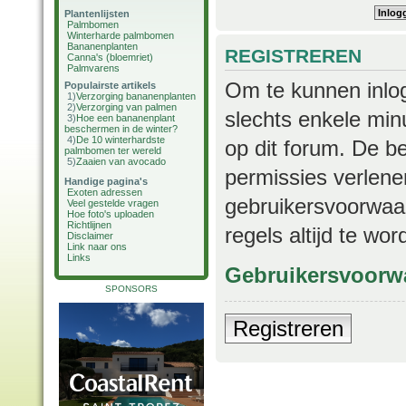
Plantenlijsten
Palmbomen
Winterharde palmbomen
Bananenplanten
REGISTREREN
Canna's (bloemriet)
Palmvarens
Om te kunnen inlog
Populairste artikels
1)
Verzorging bananenplanten
2)
Verzorging van palmen
slechts enkele min
3)
Hoe een bananenplant
beschermen in de winter?
4)
De 10 winterhardste
op dit forum. De b
palmbomen ter wereld
5)
Zaaien van avocado
permissies verlene
Handige pagina's
Exoten adressen
gebruikersvoorwaar
Veel gestelde vragen
Hoe foto's uploaden
Richtlijnen
regels altijd te wo
Disclaimer
Link naar ons
Links
Gebruikersvoorw
SPONSORS
Registreren