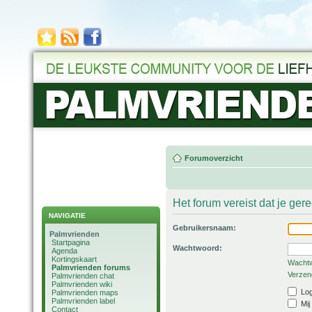
Forumoverzicht
Het forum vereist dat je ger
NAVIGATIE
Gebruikersnaam:
Palmvrienden
Startpagina
Wachtwoord:
Agenda
Kortingskaart
Wachtw
Palmvrienden forums
Verzend
Palmvrienden chat
Palmvrienden wiki
Log
Palmvrienden maps
Palmvrienden label
Mij
Contact