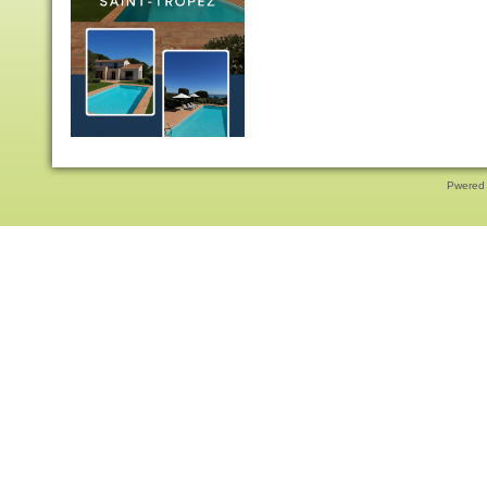
Pwered