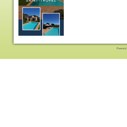
Pwered