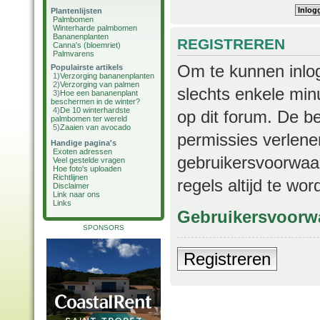
Plantenlijsten
Palmbomen
Winterharde palmbomen
Bananenplanten
REGISTREREN
Canna's (bloemriet)
Palmvarens
Om te kunnen inlog
Populairste artikels
1)
Verzorging bananenplanten
2)
Verzorging van palmen
slechts enkele min
3)
Hoe een bananenplant
beschermen in de winter?
4)
De 10 winterhardste
op dit forum. De b
palmbomen ter wereld
5)
Zaaien van avocado
permissies verlene
Handige pagina's
Exoten adressen
gebruikersvoorwaar
Veel gestelde vragen
Hoe foto's uploaden
Richtlijnen
regels altijd te wo
Disclaimer
Link naar ons
Links
Gebruikersvoorw
SPONSORS
Registreren