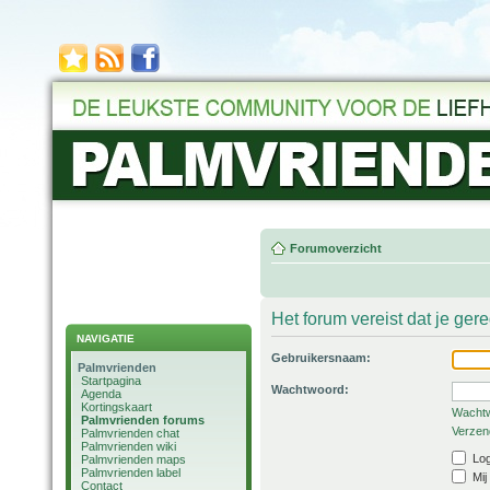
Forumoverzicht
Het forum vereist dat je ger
NAVIGATIE
Gebruikersnaam:
Palmvrienden
Startpagina
Wachtwoord:
Agenda
Kortingskaart
Wachtw
Palmvrienden forums
Verzend
Palmvrienden chat
Palmvrienden wiki
Log
Palmvrienden maps
Palmvrienden label
Mij
Contact