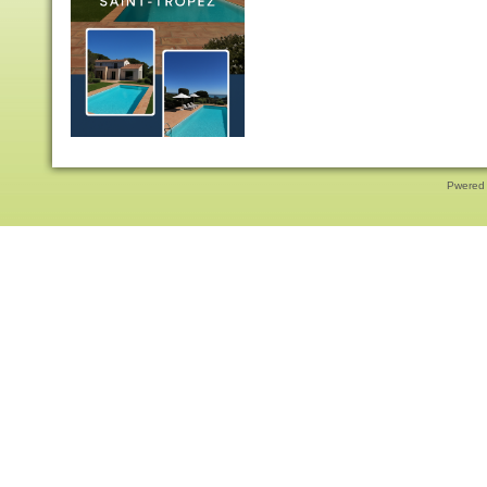
Pwered