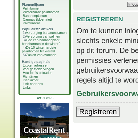
Plantenlijsten
Palmbomen
Winterharde palmbomen
Bananenplanten
REGISTREREN
Canna's (bloemriet)
Palmvarens
Om te kunnen inlog
Populairste artikels
1)
Verzorging bananenplanten
2)
Verzorging van palmen
slechts enkele min
3)
Hoe een bananenplant
beschermen in de winter?
4)
De 10 winterhardste
op dit forum. De b
palmbomen ter wereld
5)
Zaaien van avocado
permissies verlene
Handige pagina's
Exoten adressen
gebruikersvoorwaar
Veel gestelde vragen
Hoe foto's uploaden
Richtlijnen
regels altijd te wo
Disclaimer
Link naar ons
Links
Gebruikersvoorw
SPONSORS
Registreren