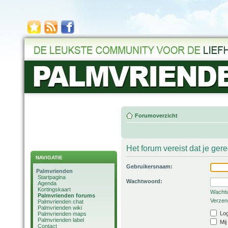
Forumoverzicht
Het forum vereist dat je ger
NAVIGATIE
Gebruikersnaam:
Palmvrienden
Startpagina
Wachtwoord:
Agenda
Kortingskaart
Wachtw
Palmvrienden forums
Verzend
Palmvrienden chat
Palmvrienden wiki
Log
Palmvrienden maps
Palmvrienden label
Mij
Contact