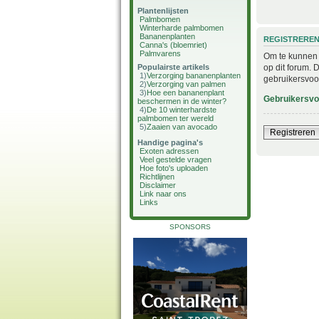
Plantenlijsten
Palmbomen
Winterharde palmbomen
Bananenplanten
REGISTRERE
Canna's (bloemriet)
Palmvarens
Om te kunnen i
op dit forum. 
Populairste artikels
1)
Verzorging bananenplanten
gebruikersvoo
2)
Verzorging van palmen
3)
Hoe een bananenplant
Gebruikersv
beschermen in de winter?
4)
De 10 winterhardste
palmbomen ter wereld
5)
Zaaien van avocado
Registreren
Handige pagina's
Exoten adressen
Veel gestelde vragen
Hoe foto's uploaden
Richtlijnen
Disclaimer
Link naar ons
Links
SPONSORS