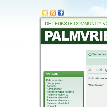
Forumoverz
Je moet in
NAVIGATIE
Gebruikersna
Palmvrienden
Startpagina
Wachtwoord:
Agenda
Kortingskaart
Palmvrienden forums
Palmvrienden chat
Palmvrienden wiki
Palmvrienden maps
Palmvrienden label
Contact