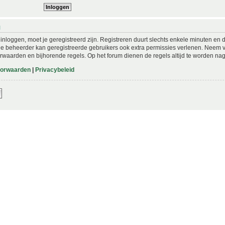
N
nloggen, moet je geregistreerd zijn. Registreren duurt slechts enkele minuten en 
De beheerder kan geregistreerde gebruikers ook extra permissies verlenen. Neem vo
rwaarden en bijhorende regels. Op het forum dienen de regels altijd te worden nag
oorwaarden
|
Privacybeleid