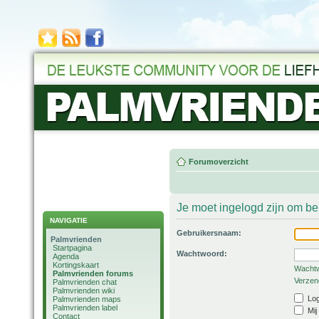
Forumoverzicht
Je moet ingelogd zijn om be
NAVIGATIE
Gebruikersnaam:
Palmvrienden
Startpagina
Wachtwoord:
Agenda
Kortingskaart
Wachtw
Palmvrienden forums
Verzend
Palmvrienden chat
Palmvrienden wiki
Log
Palmvrienden maps
Palmvrienden label
Mij
Contact