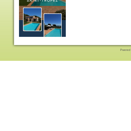
Pwered