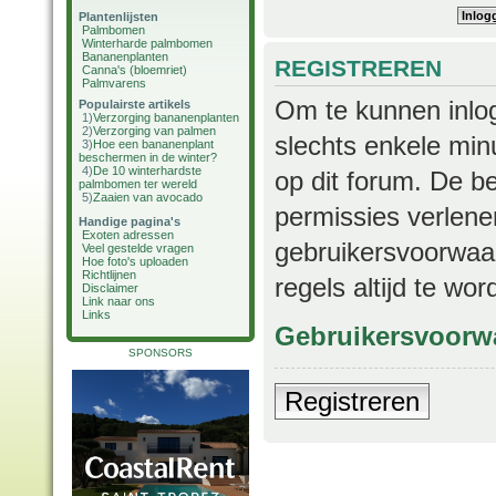
Plantenlijsten
Palmbomen
Winterharde palmbomen
Bananenplanten
REGISTREREN
Canna's (bloemriet)
Palmvarens
Om te kunnen inlog
Populairste artikels
1)
Verzorging bananenplanten
2)
Verzorging van palmen
slechts enkele min
3)
Hoe een bananenplant
beschermen in de winter?
4)
De 10 winterhardste
op dit forum. De b
palmbomen ter wereld
5)
Zaaien van avocado
permissies verlene
Handige pagina's
Exoten adressen
gebruikersvoorwaar
Veel gestelde vragen
Hoe foto's uploaden
Richtlijnen
regels altijd te wo
Disclaimer
Link naar ons
Links
Gebruikersvoorw
SPONSORS
Registreren