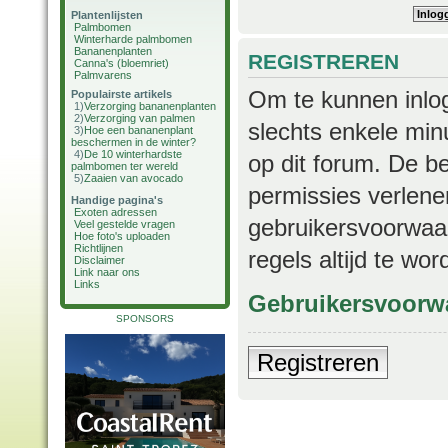
Plantenlijsten
Palmbomen
Winterharde palmbomen
Bananenplanten
REGISTREREN
Canna's (bloemriet)
Palmvarens
Om te kunnen inlog
Populairste artikels
1)
Verzorging bananenplanten
2)
Verzorging van palmen
slechts enkele min
3)
Hoe een bananenplant
beschermen in de winter?
4)
De 10 winterhardste
op dit forum. De b
palmbomen ter wereld
5)
Zaaien van avocado
permissies verlene
Handige pagina's
Exoten adressen
gebruikersvoorwaar
Veel gestelde vragen
Hoe foto's uploaden
Richtlijnen
regels altijd te wo
Disclaimer
Link naar ons
Links
Gebruikersvoorw
SPONSORS
Registreren