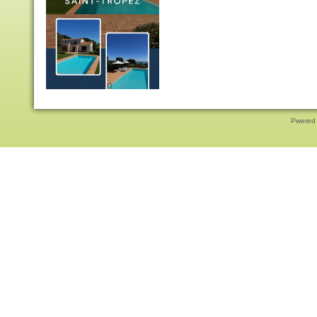
Pwered