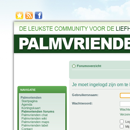
Forumoverzicht
Je moet ingelogd zijn om t
NAVIGATIE
Gebruikersnaam:
Palmvrienden
Startpagina
Wachtwoord:
Agenda
Kortingskaart
Wachtw
Palmvrienden forums
Verzend
Palmvrienden chat
Palmvrienden wiki
Log
Palmvrienden maps
Palmvrienden label
Mij
Contact