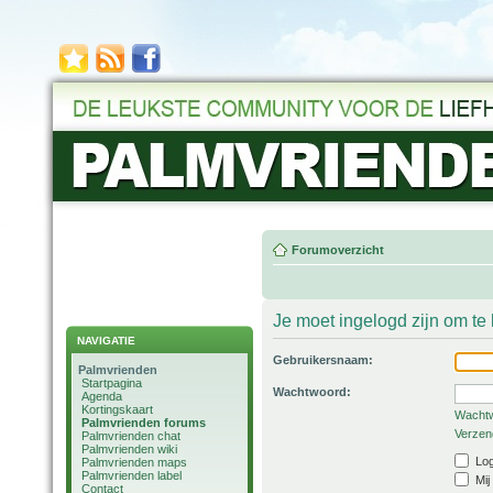
Forumoverzicht
Je moet ingelogd zijn om t
NAVIGATIE
Gebruikersnaam:
Palmvrienden
Startpagina
Wachtwoord:
Agenda
Kortingskaart
Wachtw
Palmvrienden forums
Verzend
Palmvrienden chat
Palmvrienden wiki
Log
Palmvrienden maps
Palmvrienden label
Mij
Contact