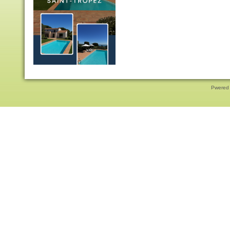
Pwered