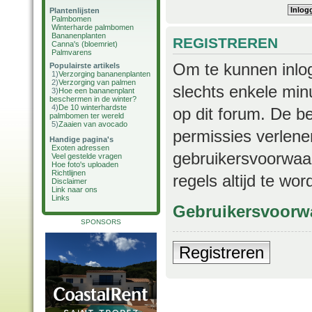
Plantenlijsten
Palmbomen
Winterharde palmbomen
Bananenplanten
REGISTREREN
Canna's (bloemriet)
Palmvarens
Om te kunnen inlog
Populairste artikels
1)
Verzorging bananenplanten
2)
Verzorging van palmen
slechts enkele min
3)
Hoe een bananenplant
beschermen in de winter?
4)
De 10 winterhardste
op dit forum. De b
palmbomen ter wereld
5)
Zaaien van avocado
permissies verlene
Handige pagina's
Exoten adressen
gebruikersvoorwaar
Veel gestelde vragen
Hoe foto's uploaden
Richtlijnen
regels altijd te wo
Disclaimer
Link naar ons
Links
Gebruikersvoorw
SPONSORS
Registreren