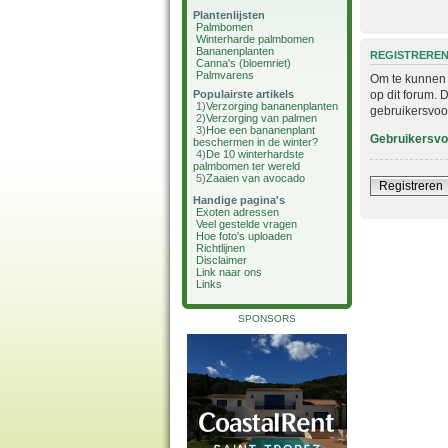
Plantenlijsten
Palmbomen
Winterharde palmbomen
Bananenplanten
REGISTRERE
Canna's (bloemriet)
Palmvarens
Om te kunnen i
op dit forum. 
Populairste artikels
1)
Verzorging bananenplanten
gebruikersvoo
2)
Verzorging van palmen
3)
Hoe een bananenplant
Gebruikersv
beschermen in de winter?
4)
De 10 winterhardste
palmbomen ter wereld
5)
Zaaien van avocado
Registreren
Handige pagina's
Exoten adressen
Veel gestelde vragen
Hoe foto's uploaden
Richtlijnen
Disclaimer
Link naar ons
Links
SPONSORS