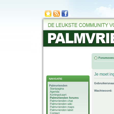
Forumoverz
Je moet in
NAVIGATIE
Gebruikersna
Palmvrienden
Startpagina
Wachtwoord:
Agenda
Kortingskaart
Palmvrienden forums
Palmvrienden chat
Palmvrienden wiki
Palmvrienden maps
Palmvrienden label
Contact