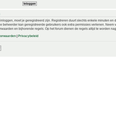
N
nloggen, moet je geregistreerd zijn. Registreren duurt slechts enkele minuten en 
De beheerder kan geregistreerde gebruikers ook extra permissies verlenen. Neem vo
rwaarden en bijhorende regels. Op het forum dienen de regels altijd te worden nag
oorwaarden
|
Privacybeleid