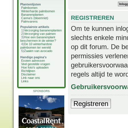
Plantenlijsten
Palmbomen
Winterharde palmbomen
Bananenplanten
REGISTREREN
Canna's (bloemriet)
Palmvarens
Om te kunnen inlog
Populairste artikels
1)
Verzorging bananenplanten
2)
Verzorging van palmen
slechts enkele min
3)
Hoe een bananenplant
beschermen in de winter?
4)
De 10 winterhardste
op dit forum. De b
palmbomen ter wereld
5)
Zaaien van avocado
permissies verlene
Handige pagina's
Exoten adressen
gebruikersvoorwaar
Veel gestelde vragen
Hoe foto's uploaden
Richtlijnen
regels altijd te wo
Disclaimer
Link naar ons
Links
Gebruikersvoorw
SPONSORS
Registreren