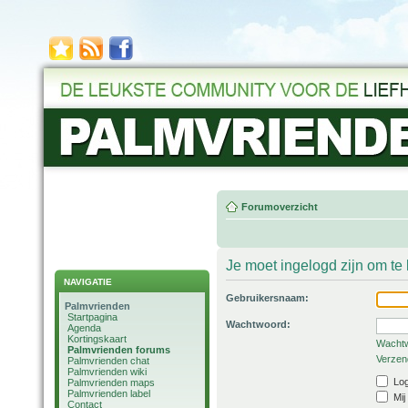
Forumoverzicht
Je moet ingelogd zijn om t
NAVIGATIE
Gebruikersnaam:
Palmvrienden
Startpagina
Wachtwoord:
Agenda
Kortingskaart
Wachtw
Palmvrienden forums
Verzend
Palmvrienden chat
Palmvrienden wiki
Log
Palmvrienden maps
Palmvrienden label
Mij
Contact