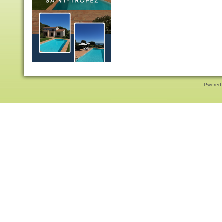
Pwered