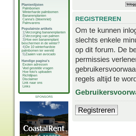
Plantenlijsten
Palmbomen
Winterharde palmbomen
Bananenplanten
REGISTREREN
Canna's (bloemriet)
Palmvarens
Om te kunnen inlog
Populairste artikels
1)
Verzorging bananenplanten
2)
Verzorging van palmen
slechts enkele min
3)
Hoe een bananenplant
beschermen in de winter?
4)
De 10 winterhardste
op dit forum. De b
palmbomen ter wereld
5)
Zaaien van avocado
permissies verlene
Handige pagina's
Exoten adressen
gebruikersvoorwaar
Veel gestelde vragen
Hoe foto's uploaden
Richtlijnen
regels altijd te wo
Disclaimer
Link naar ons
Links
Gebruikersvoorw
SPONSORS
Registreren