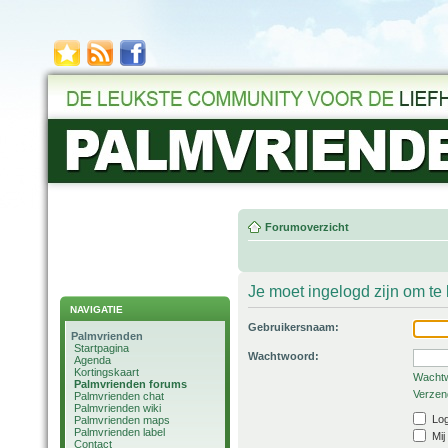
Forumoverzicht
Je moet ingelogd zijn om t
NAVIGATIE
Gebruikersnaam:
Palmvrienden
Startpagina
Wachtwoord:
Agenda
Kortingskaart
Wachtw
Palmvrienden forums
Verzend
Palmvrienden chat
Palmvrienden wiki
Log
Palmvrienden maps
Palmvrienden label
Mij
Contact