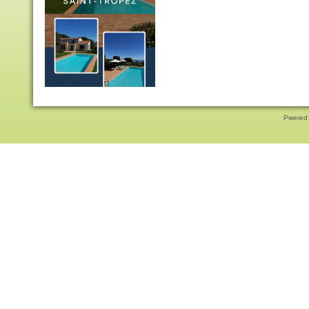
Pwered