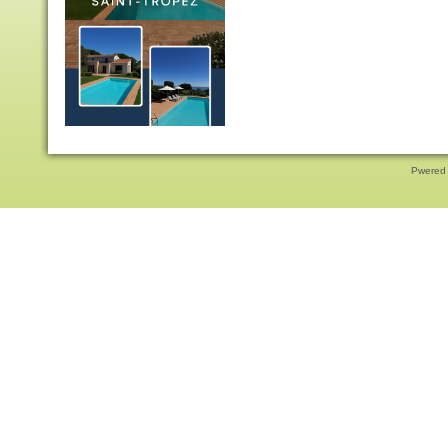
Pwered