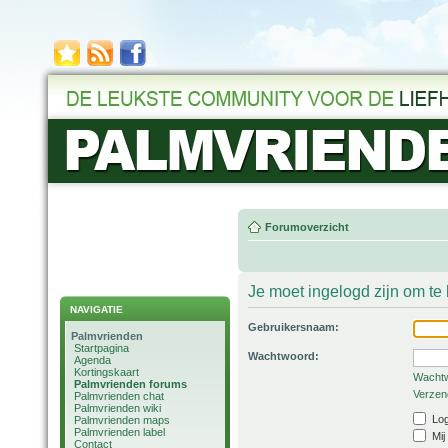
Forumoverzicht
Je moet ingelogd zijn om t
NAVIGATIE
Gebruikersnaam:
Palmvrienden
Startpagina
Wachtwoord:
Agenda
Kortingskaart
Wachtw
Palmvrienden forums
Verzend
Palmvrienden chat
Palmvrienden wiki
Log
Palmvrienden maps
Palmvrienden label
Mij
Contact