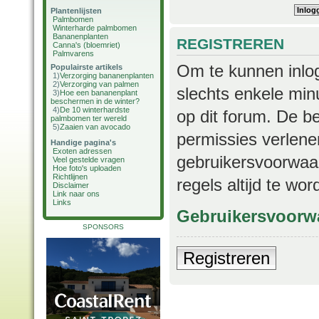
Plantenlijsten
Palmbomen
Winterharde palmbomen
Bananenplanten
REGISTREREN
Canna's (bloemriet)
Palmvarens
Om te kunnen inlog
Populairste artikels
1)
Verzorging bananenplanten
2)
Verzorging van palmen
slechts enkele min
3)
Hoe een bananenplant
beschermen in de winter?
4)
De 10 winterhardste
op dit forum. De b
palmbomen ter wereld
5)
Zaaien van avocado
permissies verlene
Handige pagina's
Exoten adressen
gebruikersvoorwaar
Veel gestelde vragen
Hoe foto's uploaden
Richtlijnen
regels altijd te wo
Disclaimer
Link naar ons
Links
Gebruikersvoorw
SPONSORS
Registreren