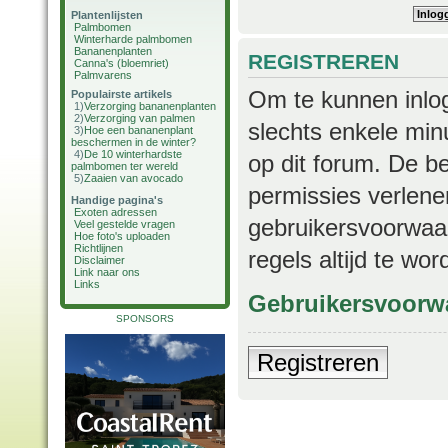
Plantenlijsten
Palmbomen
Winterharde palmbomen
Bananenplanten
REGISTREREN
Canna's (bloemriet)
Palmvarens
Om te kunnen inlog
Populairste artikels
1)
Verzorging bananenplanten
2)
Verzorging van palmen
slechts enkele min
3)
Hoe een bananenplant
beschermen in de winter?
4)
De 10 winterhardste
op dit forum. De b
palmbomen ter wereld
5)
Zaaien van avocado
permissies verlene
Handige pagina's
Exoten adressen
gebruikersvoorwaar
Veel gestelde vragen
Hoe foto's uploaden
Richtlijnen
regels altijd te wo
Disclaimer
Link naar ons
Links
Gebruikersvoorw
SPONSORS
Registreren