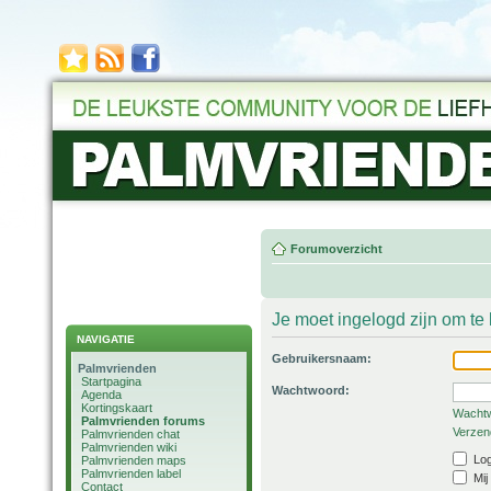
Forumoverzicht
Je moet ingelogd zijn om t
NAVIGATIE
Gebruikersnaam:
Palmvrienden
Startpagina
Wachtwoord:
Agenda
Kortingskaart
Wachtw
Palmvrienden forums
Verzend
Palmvrienden chat
Palmvrienden wiki
Log
Palmvrienden maps
Palmvrienden label
Mij
Contact