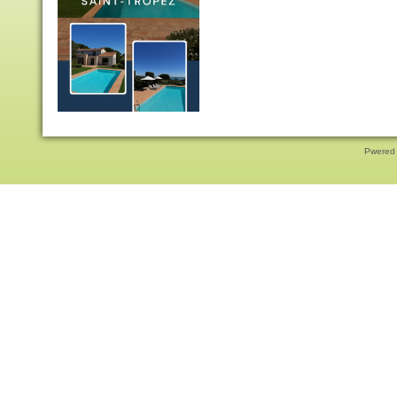
Pwered