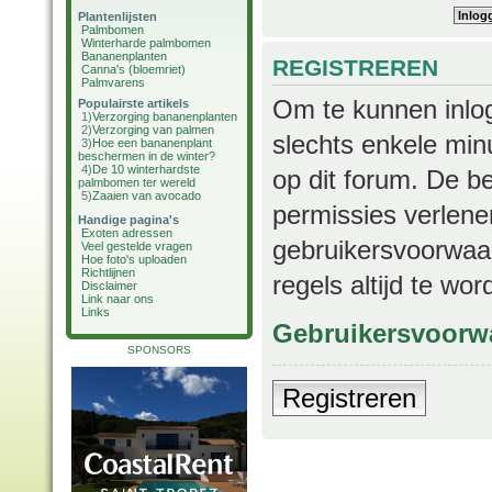
Plantenlijsten
Palmbomen
Winterharde palmbomen
Bananenplanten
REGISTREREN
Canna's (bloemriet)
Palmvarens
Om te kunnen inlog
Populairste artikels
1)
Verzorging bananenplanten
2)
Verzorging van palmen
slechts enkele min
3)
Hoe een bananenplant
beschermen in de winter?
4)
De 10 winterhardste
op dit forum. De b
palmbomen ter wereld
5)
Zaaien van avocado
permissies verlene
Handige pagina's
Exoten adressen
gebruikersvoorwaar
Veel gestelde vragen
Hoe foto's uploaden
Richtlijnen
regels altijd te wo
Disclaimer
Link naar ons
Links
Gebruikersvoorw
SPONSORS
Registreren