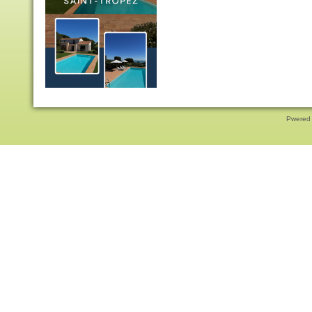
Pwered