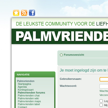
Forumoverzicht
Je moet ingelogd zijn om t
NAVIGATIE
Gebruikersnaam:
Palmvrienden
Startpagina
Wachtwoord:
Agenda
Kortingskaart
Wachtw
Palmvrienden forums
Verzend
Palmvrienden chat
Palmvrienden wiki
Log
Palmvrienden maps
Palmvrienden label
Mij
Contact