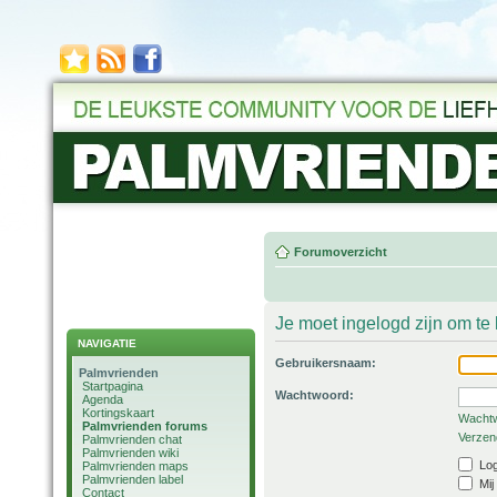
Forumoverzicht
Je moet ingelogd zijn om t
NAVIGATIE
Gebruikersnaam:
Palmvrienden
Startpagina
Wachtwoord:
Agenda
Kortingskaart
Wachtw
Palmvrienden forums
Verzend
Palmvrienden chat
Palmvrienden wiki
Log
Palmvrienden maps
Palmvrienden label
Mij
Contact