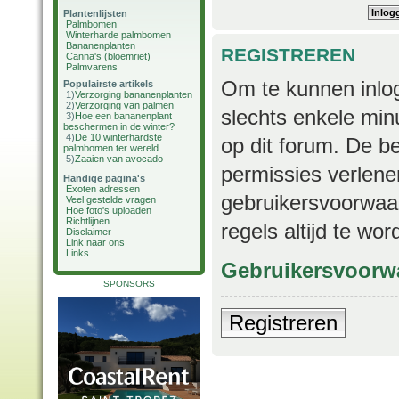
Plantenlijsten
Palmbomen
Winterharde palmbomen
Bananenplanten
REGISTREREN
Canna's (bloemriet)
Palmvarens
Om te kunnen inlog
Populairste artikels
1)
Verzorging bananenplanten
2)
Verzorging van palmen
slechts enkele min
3)
Hoe een bananenplant
beschermen in de winter?
4)
De 10 winterhardste
op dit forum. De b
palmbomen ter wereld
5)
Zaaien van avocado
permissies verlene
Handige pagina's
Exoten adressen
gebruikersvoorwaar
Veel gestelde vragen
Hoe foto's uploaden
Richtlijnen
regels altijd te wo
Disclaimer
Link naar ons
Links
Gebruikersvoorw
SPONSORS
Registreren