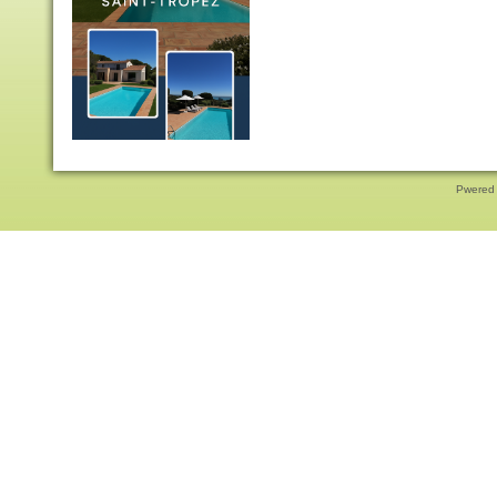
Pwered