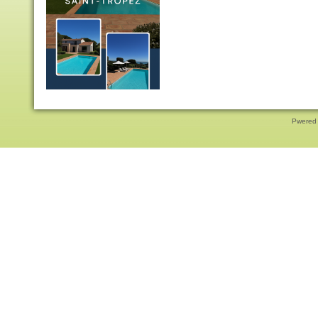
Pwered