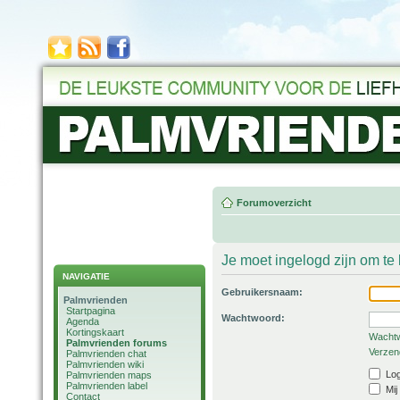
Forumoverzicht
Je moet ingelogd zijn om t
NAVIGATIE
Gebruikersnaam:
Palmvrienden
Startpagina
Wachtwoord:
Agenda
Kortingskaart
Wachtw
Palmvrienden forums
Verzend
Palmvrienden chat
Palmvrienden wiki
Log
Palmvrienden maps
Palmvrienden label
Mij
Contact