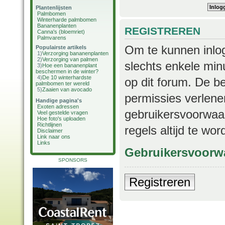
Plantenlijsten
Palmbomen
Winterharde palmbomen
Bananenplanten
REGISTREREN
Canna's (bloemriet)
Palmvarens
Om te kunnen inlog
Populairste artikels
1)
Verzorging bananenplanten
2)
Verzorging van palmen
slechts enkele min
3)
Hoe een bananenplant
beschermen in de winter?
4)
De 10 winterhardste
op dit forum. De b
palmbomen ter wereld
5)
Zaaien van avocado
permissies verlene
Handige pagina's
Exoten adressen
gebruikersvoorwaar
Veel gestelde vragen
Hoe foto's uploaden
Richtlijnen
regels altijd te wo
Disclaimer
Link naar ons
Links
Gebruikersvoorw
SPONSORS
Registreren