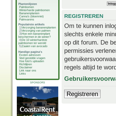
Plantenlijsten
Palmbomen
Winterharde palmbomen
Bananenplanten
REGISTREREN
Canna's (bloemriet)
Palmvarens
Om te kunnen inlog
Populairste artikels
1)
Verzorging bananenplanten
2)
Verzorging van palmen
slechts enkele min
3)
Hoe een bananenplant
beschermen in de winter?
4)
De 10 winterhardste
op dit forum. De b
palmbomen ter wereld
5)
Zaaien van avocado
permissies verlene
Handige pagina's
Exoten adressen
gebruikersvoorwaar
Veel gestelde vragen
Hoe foto's uploaden
Richtlijnen
regels altijd te wo
Disclaimer
Link naar ons
Links
Gebruikersvoorw
SPONSORS
Registreren