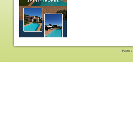
Pwered