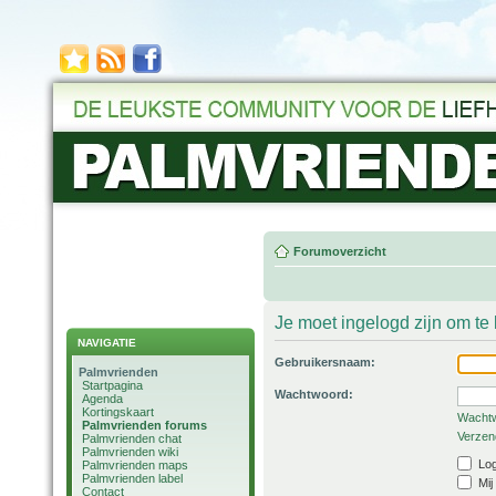
Forumoverzicht
Je moet ingelogd zijn om t
NAVIGATIE
Gebruikersnaam:
Palmvrienden
Startpagina
Wachtwoord:
Agenda
Kortingskaart
Wachtw
Palmvrienden forums
Verzend
Palmvrienden chat
Palmvrienden wiki
Log
Palmvrienden maps
Palmvrienden label
Mij
Contact