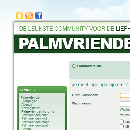
Forumoverzicht
Je moet ingelogd zijn om t
NAVIGATIE
Gebruikersnaam:
Palmvrienden
Startpagina
Wachtwoord:
Agenda
Kortingskaart
Wachtw
Palmvrienden forums
Verzend
Palmvrienden chat
Palmvrienden wiki
Log
Palmvrienden maps
Palmvrienden label
Mij
Contact