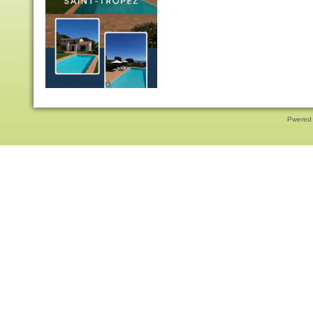
Pwered