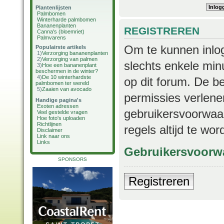
Plantenlijsten
Palmbomen
Winterharde palmbomen
Bananenplanten
REGISTREREN
Canna's (bloemriet)
Palmvarens
Om te kunnen inlog
Populairste artikels
1)
Verzorging bananenplanten
2)
Verzorging van palmen
slechts enkele min
3)
Hoe een bananenplant
beschermen in de winter?
4)
De 10 winterhardste
op dit forum. De b
palmbomen ter wereld
5)
Zaaien van avocado
permissies verlene
Handige pagina's
Exoten adressen
gebruikersvoorwaar
Veel gestelde vragen
Hoe foto's uploaden
Richtlijnen
regels altijd te wo
Disclaimer
Link naar ons
Links
Gebruikersvoorw
SPONSORS
Registreren