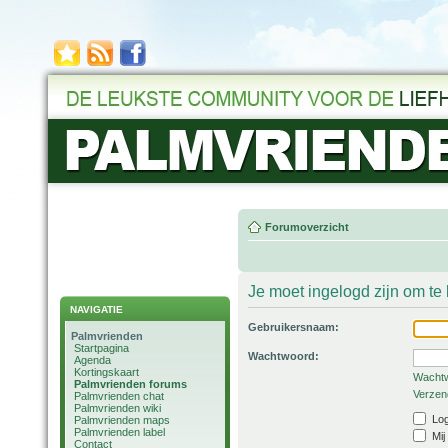
Forumoverzicht
Je moet ingelogd zijn om t
NAVIGATIE
Gebruikersnaam:
Palmvrienden
Startpagina
Wachtwoord:
Agenda
Kortingskaart
Wachtw
Palmvrienden forums
Verzend
Palmvrienden chat
Palmvrienden wiki
Log
Palmvrienden maps
Palmvrienden label
Mij
Contact