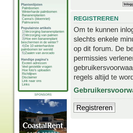
Plantenlijsten
Palmbomen
Winterharde palmbomen
Bananenplanten
REGISTREREN
Canna's (bloemriet)
Palmvarens
Om te kunnen inlog
Populairste artikels
1)
Verzorging bananenplanten
2)
Verzorging van palmen
slechts enkele min
3)
Hoe een bananenplant
beschermen in de winter?
4)
De 10 winterhardste
op dit forum. De b
palmbomen ter wereld
5)
Zaaien van avocado
permissies verlene
Handige pagina's
Exoten adressen
gebruikersvoorwaar
Veel gestelde vragen
Hoe foto's uploaden
Richtlijnen
regels altijd te wo
Disclaimer
Link naar ons
Links
Gebruikersvoorw
SPONSORS
Registreren