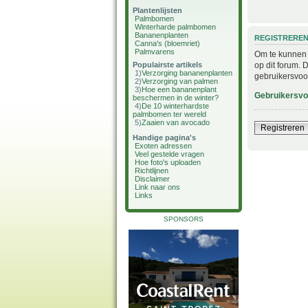
Plantenlijsten
Palmbomen
Winterharde palmbomen
Bananenplanten
REGISTRERE
Canna's (bloemriet)
Palmvarens
Om te kunnen i
op dit forum. 
Populairste artikels
1)
Verzorging bananenplanten
gebruikersvoo
2)
Verzorging van palmen
3)
Hoe een bananenplant
Gebruikersv
beschermen in de winter?
4)
De 10 winterhardste
palmbomen ter wereld
5)
Zaaien van avocado
Registreren
Handige pagina's
Exoten adressen
Veel gestelde vragen
Hoe foto's uploaden
Richtlijnen
Disclaimer
Link naar ons
Links
SPONSORS