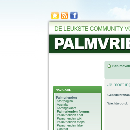
Forumoverz
Je moet in
NAVIGATIE
Gebruikersna
Palmvrienden
Startpagina
Wachtwoord:
Agenda
Kortingskaart
Palmvrienden forums
Palmvrienden chat
Palmvrienden wiki
Palmvrienden maps
Palmvrienden label
Contact