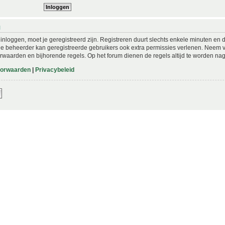
N
nloggen, moet je geregistreerd zijn. Registreren duurt slechts enkele minuten en 
De beheerder kan geregistreerde gebruikers ook extra permissies verlenen. Neem vo
rwaarden en bijhorende regels. Op het forum dienen de regels altijd te worden nag
oorwaarden
|
Privacybeleid