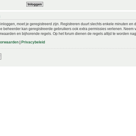
N
nloggen, moet je geregistreerd zijn. Registreren duurt slechts enkele minuten en 
De beheerder kan geregistreerde gebruikers ook extra permissies verlenen. Neem vo
rwaarden en bijhorende regels. Op het forum dienen de regels altijd te worden nag
oorwaarden
|
Privacybeleid