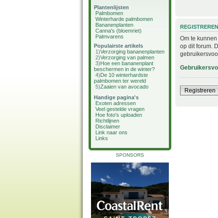
Plantenlijsten
Palmbomen
Winterharde palmbomen
Bananenplanten
REGISTRERE
Canna's (bloemriet)
Palmvarens
Om te kunnen i
op dit forum. 
Populairste artikels
1)
Verzorging bananenplanten
gebruikersvoo
2)
Verzorging van palmen
3)
Hoe een bananenplant
Gebruikersv
beschermen in de winter?
4)
De 10 winterhardste
palmbomen ter wereld
5)
Zaaien van avocado
Registreren
Handige pagina's
Exoten adressen
Veel gestelde vragen
Hoe foto's uploaden
Richtlijnen
Disclaimer
Link naar ons
Links
SPONSORS