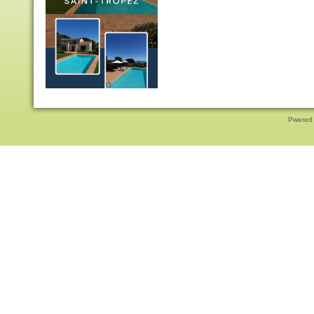
Pwered