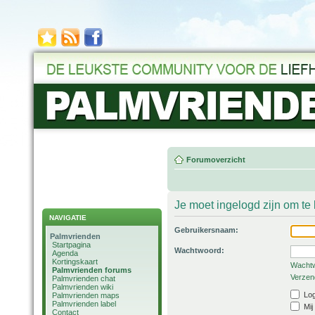
Forumoverzicht
Je moet ingelogd zijn om t
NAVIGATIE
Gebruikersnaam:
Palmvrienden
Startpagina
Wachtwoord:
Agenda
Kortingskaart
Wachtw
Palmvrienden forums
Verzend
Palmvrienden chat
Palmvrienden wiki
Log
Palmvrienden maps
Palmvrienden label
Mij
Contact