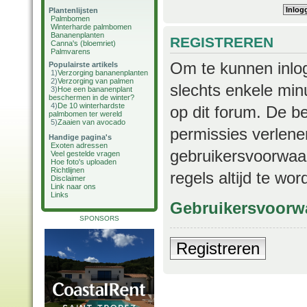
Plantenlijsten
Palmbomen
Winterharde palmbomen
Bananenplanten
REGISTREREN
Canna's (bloemriet)
Palmvarens
Om te kunnen inlog
Populairste artikels
1)
Verzorging bananenplanten
2)
Verzorging van palmen
slechts enkele min
3)
Hoe een bananenplant
beschermen in de winter?
4)
De 10 winterhardste
op dit forum. De b
palmbomen ter wereld
5)
Zaaien van avocado
permissies verlene
Handige pagina's
Exoten adressen
gebruikersvoorwaar
Veel gestelde vragen
Hoe foto's uploaden
Richtlijnen
regels altijd te wo
Disclaimer
Link naar ons
Links
Gebruikersvoorw
SPONSORS
Registreren