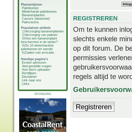
Plantenlijsten
Palmbomen
Winterharde palmbomen
Bananenplanten
REGISTREREN
Canna's (bloemriet)
Palmvarens
Om te kunnen inlog
Populairste artikels
1)
Verzorging bananenplanten
2)
Verzorging van palmen
slechts enkele min
3)
Hoe een bananenplant
beschermen in de winter?
4)
De 10 winterhardste
op dit forum. De b
palmbomen ter wereld
5)
Zaaien van avocado
permissies verlene
Handige pagina's
Exoten adressen
gebruikersvoorwaar
Veel gestelde vragen
Hoe foto's uploaden
Richtlijnen
regels altijd te wo
Disclaimer
Link naar ons
Links
Gebruikersvoorw
SPONSORS
Registreren