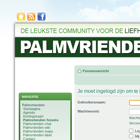
Forumoverzicht
Je moet ingelogd zijn om t
NAVIGATIE
Gebruikersnaam:
Palmvrienden
Startpagina
Wachtwoord:
Agenda
Kortingskaart
Wachtw
Palmvrienden forums
Verzend
Palmvrienden chat
Palmvrienden wiki
Log
Palmvrienden maps
Palmvrienden label
Mij
Contact