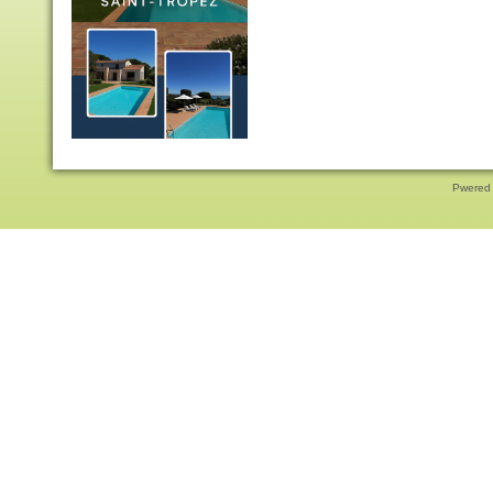
Pwered