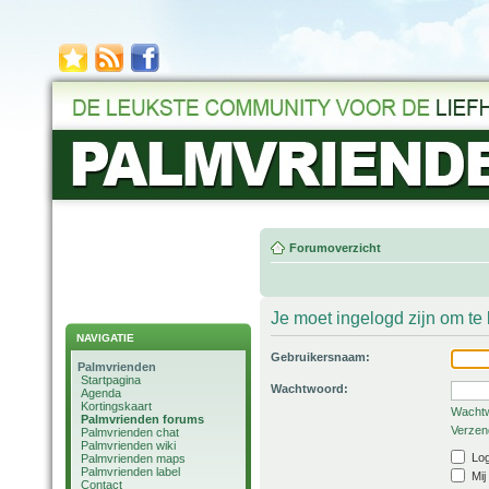
Forumoverzicht
Je moet ingelogd zijn om t
NAVIGATIE
Gebruikersnaam:
Palmvrienden
Startpagina
Wachtwoord:
Agenda
Kortingskaart
Wachtw
Palmvrienden forums
Verzend
Palmvrienden chat
Palmvrienden wiki
Log
Palmvrienden maps
Palmvrienden label
Mij
Contact