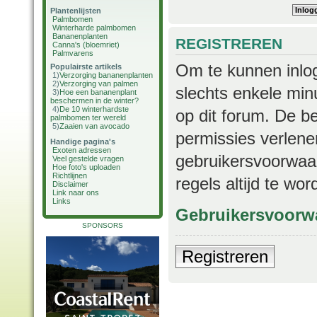
Plantenlijsten
Palmbomen
Winterharde palmbomen
Bananenplanten
REGISTREREN
Canna's (bloemriet)
Palmvarens
Om te kunnen inlog
Populairste artikels
1)
Verzorging bananenplanten
2)
Verzorging van palmen
slechts enkele min
3)
Hoe een bananenplant
beschermen in de winter?
4)
De 10 winterhardste
op dit forum. De b
palmbomen ter wereld
5)
Zaaien van avocado
permissies verlene
Handige pagina's
Exoten adressen
gebruikersvoorwaar
Veel gestelde vragen
Hoe foto's uploaden
Richtlijnen
regels altijd te wo
Disclaimer
Link naar ons
Links
Gebruikersvoorw
SPONSORS
Registreren