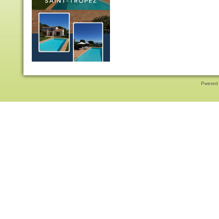
Pwered