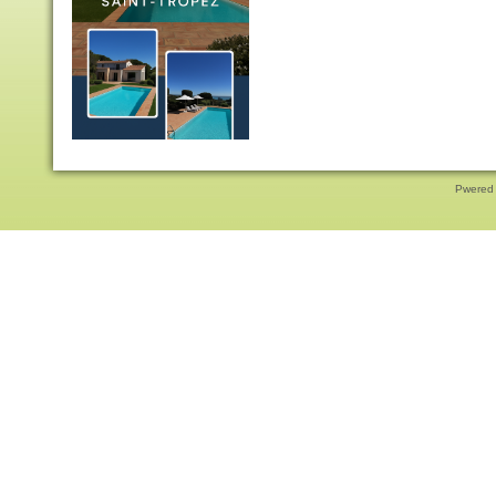
Pwered