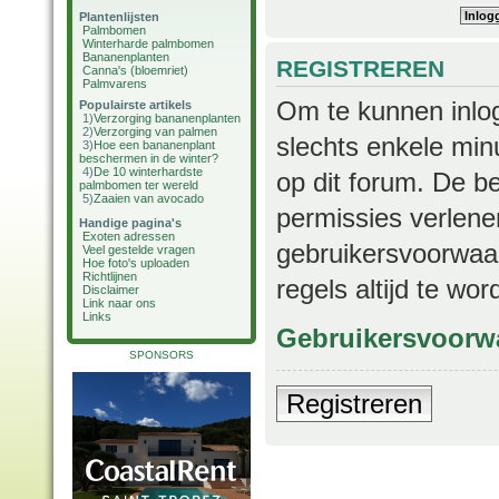
Plantenlijsten
Palmbomen
Winterharde palmbomen
Bananenplanten
REGISTREREN
Canna's (bloemriet)
Palmvarens
Om te kunnen inlog
Populairste artikels
1)
Verzorging bananenplanten
2)
Verzorging van palmen
slechts enkele min
3)
Hoe een bananenplant
beschermen in de winter?
4)
De 10 winterhardste
op dit forum. De b
palmbomen ter wereld
5)
Zaaien van avocado
permissies verlene
Handige pagina's
Exoten adressen
gebruikersvoorwaar
Veel gestelde vragen
Hoe foto's uploaden
Richtlijnen
regels altijd te wo
Disclaimer
Link naar ons
Links
Gebruikersvoorw
SPONSORS
Registreren