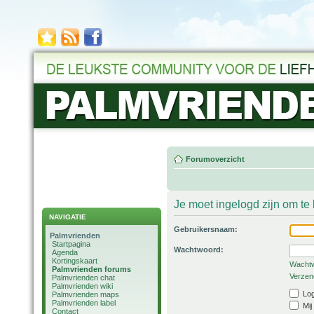
Forumoverzicht
Je moet ingelogd zijn om t
NAVIGATIE
Gebruikersnaam:
Palmvrienden
Startpagina
Wachtwoord:
Agenda
Kortingskaart
Wachtw
Palmvrienden forums
Verzend
Palmvrienden chat
Palmvrienden wiki
Log
Palmvrienden maps
Palmvrienden label
Mij
Contact