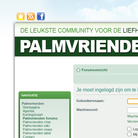
Forumoverzicht
Je moet ingelogd zijn om t
NAVIGATIE
Gebruikersnaam:
Palmvrienden
Startpagina
Wachtwoord:
Agenda
Kortingskaart
Wachtw
Palmvrienden forums
Verzend
Palmvrienden chat
Palmvrienden wiki
Log
Palmvrienden maps
Palmvrienden label
Mij
Contact