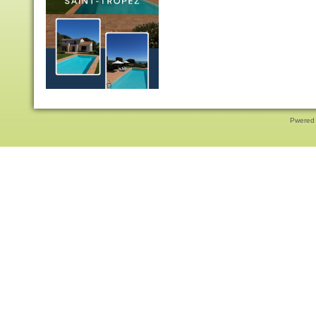
Pwered