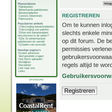
Plantenlijsten
Palmbomen
Winterharde palmbomen
Bananenplanten
REGISTREREN
Canna's (bloemriet)
Palmvarens
Om te kunnen inlog
Populairste artikels
1)
Verzorging bananenplanten
2)
Verzorging van palmen
slechts enkele min
3)
Hoe een bananenplant
beschermen in de winter?
4)
De 10 winterhardste
op dit forum. De b
palmbomen ter wereld
5)
Zaaien van avocado
permissies verlene
Handige pagina's
Exoten adressen
gebruikersvoorwaar
Veel gestelde vragen
Hoe foto's uploaden
Richtlijnen
regels altijd te wo
Disclaimer
Link naar ons
Links
Gebruikersvoorw
SPONSORS
Registreren