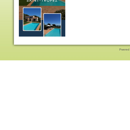
Pwered