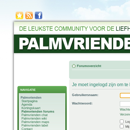
Forumoverzicht
Je moet ingelogd zijn om t
NAVIGATIE
Gebruikersnaam:
Palmvrienden
Startpagina
Wachtwoord:
Agenda
Kortingskaart
Wachtw
Palmvrienden forums
Verzend
Palmvrienden chat
Palmvrienden wiki
Log
Palmvrienden maps
Palmvrienden label
Mij
Contact