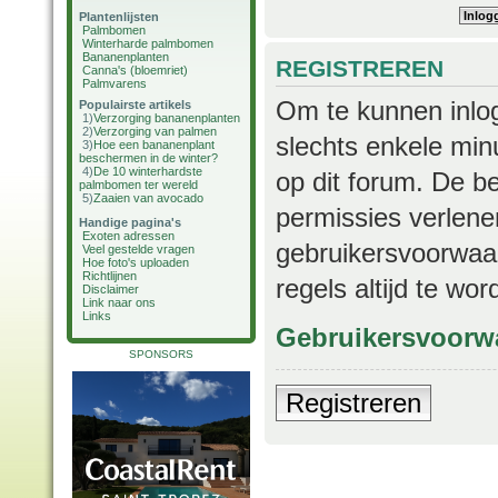
Plantenlijsten
Palmbomen
Winterharde palmbomen
Bananenplanten
REGISTREREN
Canna's (bloemriet)
Palmvarens
Om te kunnen inlog
Populairste artikels
1)
Verzorging bananenplanten
2)
Verzorging van palmen
slechts enkele min
3)
Hoe een bananenplant
beschermen in de winter?
4)
De 10 winterhardste
op dit forum. De b
palmbomen ter wereld
5)
Zaaien van avocado
permissies verlene
Handige pagina's
Exoten adressen
gebruikersvoorwaar
Veel gestelde vragen
Hoe foto's uploaden
Richtlijnen
regels altijd te wo
Disclaimer
Link naar ons
Links
Gebruikersvoorw
SPONSORS
Registreren