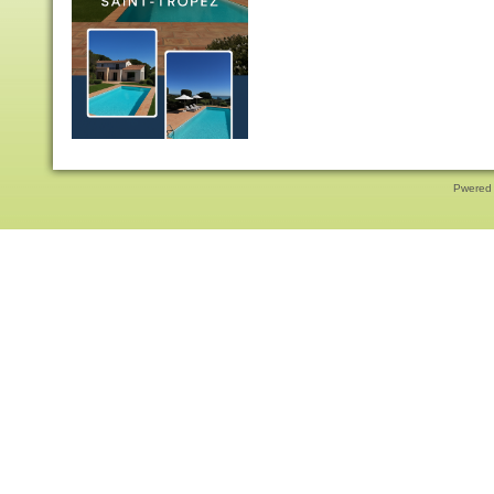
Pwered