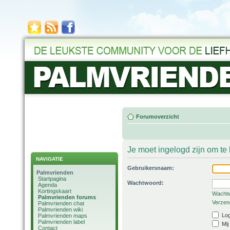
Forumoverzicht
Je moet ingelogd zijn om t
NAVIGATIE
Gebruikersnaam:
Palmvrienden
Startpagina
Wachtwoord:
Agenda
Kortingskaart
Wachtw
Palmvrienden forums
Verzend
Palmvrienden chat
Palmvrienden wiki
Log
Palmvrienden maps
Palmvrienden label
Mij
Contact